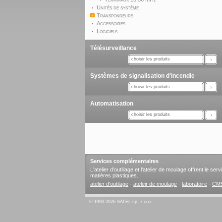
Unités de système
Transpondeurs
Accessoires
Logiciels
Télésurveillance
choisir les produits
Systèmes de signalisation d'incendie
choisir les produits
Automatisation
choisir les produits
Services complémentaires
L'atelier d'outillage et l'atelier de moulage offrent le s
matières plastiques.
atelier d'outilage
·
ateleir de moulage
·
laboratoire
·
CM
© 1990-2026 SATEL sp. z o.o.