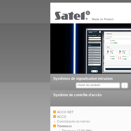
Made to Protect
Systèmes de signalisation intrusion
choisir les produits
Système de contrôle d’accès
ACCO NET
ACCO
Contrôleurs de portes
Terminaux
Terminaux 13,56 MHz