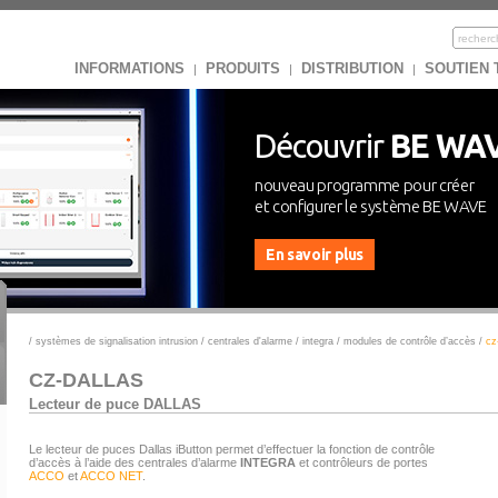
INFORMATIONS
PRODUITS
DISTRIBUTION
SOUTIEN
|
|
|
Découvrir
BE WA
nouveau programme pour créer
et configurer le système BE WAVE
En savoir plus
/
systèmes de signalisation intrusion
/
centrales d'alarme
/
integra
/
modules de contrôle d’accès
/
cz
CZ-DALLAS
Lecteur de puce DALLAS
Le lecteur de puces Dallas iButton permet d’effectuer la fonction de contrôle
d’accès à l’aide des centrales d’alarme
INTEGRA
et contrôleurs de portes
ACCO
et
ACCO NET
.