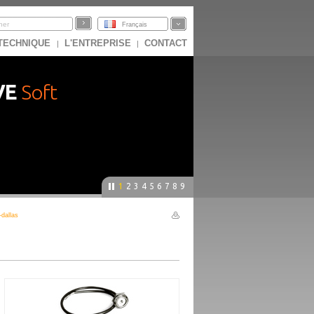
Français
 TECHNIQUE
L'ENTREPRISE
CONTACT
|
|
VE
Soft
1
2
3
4
5
6
7
8
9
-dallas