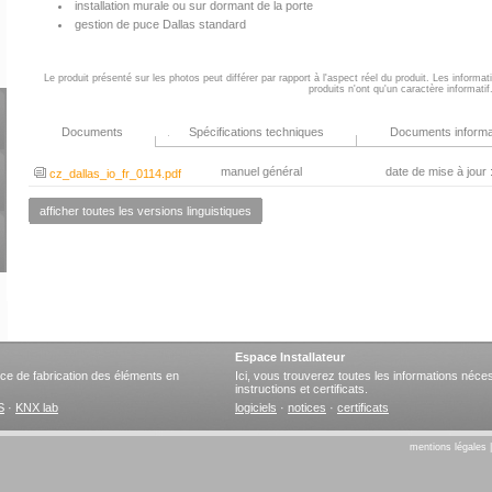
installation murale ou sur dormant de la porte
gestion de puce Dallas standard
Le produit présenté sur les photos peut différer par rapport à l'aspect réel du produit. Les informa
produits n'ont qu'un caractère informatif
Documents
Spécifications techniques
Documents informa
manuel général
date de mise à jour
cz_dallas_io_fr_0114.pdf
afficher toutes les versions linguistiques
Espace Installateur
ervice de fabrication des éléments en
Ici, vous trouverez toutes les informations nécess
instructions et certificats.
S
·
KNX lab
logiciels
·
notices
·
certificats
mentions légales