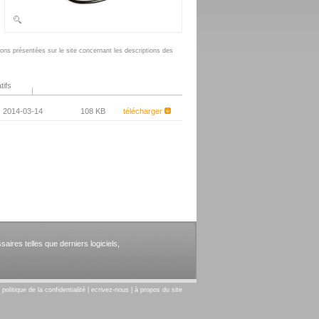
tions présentées sur le site concernant les descriptions des
.
tifs
 : 2014-03-14
108 KB
télécharger
aires telles que derniers logiciels,
|
politique de la confidentialité
|
ecrivez-nous
|
à propos du site