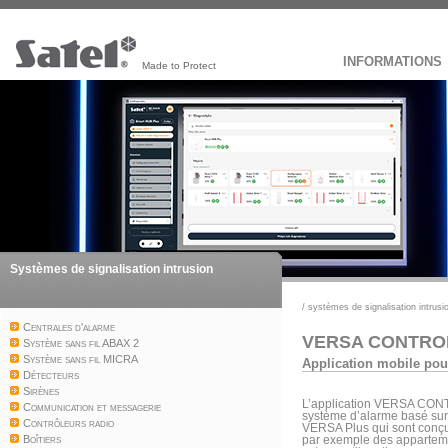
INFORMATIONS
Made to Protect
Systèmes de signalisation intrusion
/
systèmes de signalisation intrusi
Centrales d'alarme
VERSA CONTRO
Système sans fil ABAX 2
Système sans fil MICRA
Application mobile pou
Détecteurs
Sirènes
L’application VERSA CONT
Communication et messagerie
système d’alarme basé sur
Contrôleurs radio
VERSA Plus qui sont conçu
Boîtiers
par exemple des appartemen