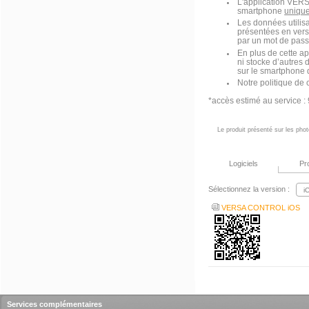
L'application VERS
smartphone
uniqu
Les données utilis
présentées en vers
par un mot de passe 
En plus de cette a
ni stocke d’autres 
sur le smartphone de
Notre politique de c
*accès estimé au service 
Le produit présenté sur les phot
Logiciels
Pr
Sélectionnez la version :
VERSA CONTROL iOS
Services complémentaires