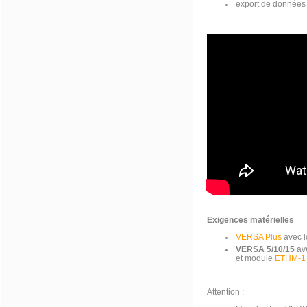
export de données 
Exigences matérielles
VERSA Plus
avec lo
VERSA 5/10/15
ave
et module
ETHM-1 
Attention :