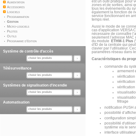
est un outil pratique pour v
Alimentation
zones et de sorties, ainsi 
Accessoires
tous les événements du s
Logiciels
également la fonction de n
service fonctionnant en arr
Programmation
temps réel.
Gestion
Micro-logiciels
Aussi le mode de se connect
cas d'application VERSA CO
Pilotes
nécessaire de connaître l’a
Outils
seulement l’adresse MAC 
Programme d'édition
du module
ETHM-1 Plus
(
d'ID de la centrale qui peut
clavier par l’utilisateur. Ce
Système de contrôle d’accès
paramètres réseau dans les 
choisir les produits
Caractéristiques du pro
commande du syst
Télésurveillance
armement 
choisir les produits
vérificatio
vérificatio
Systèmes de signalisation d'incendie
vérification
visualisati
choisir les produits
visualisati
filtrage
Automatisation
notification PUSH a
choisir les produits
possibilité d’affic
configuration simpl
possibilité d'utili
système via le ser
interface utilisateur