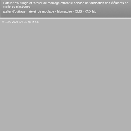
L'atelier d'outillage et l'atelier de moulage offrent le service de fabrication des éléments en
matières plastiques.
atelier d'outilage
·
ateleir de moulage
·
laboratoire
·
CMS
·
KNX lab
© 1990-2026 SATEL sp. z o.o.