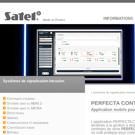
INFORMATIONS
Made to Protect
Systèmes de signalisation intrusion
/
systèmes de signalisation intrusi
Centrales d'alarme
PERFECTA CON
Système sans fil ABAX 2
Système sans fil MICRA
Application mobile po
Détecteurs
Sirènes
L’application PERFECTA C
Communication et messagerie
destinée à la gestion à di
Contrôleurs radio
centrales de série
PERFE
Boîtiers
un outil pratique pour com