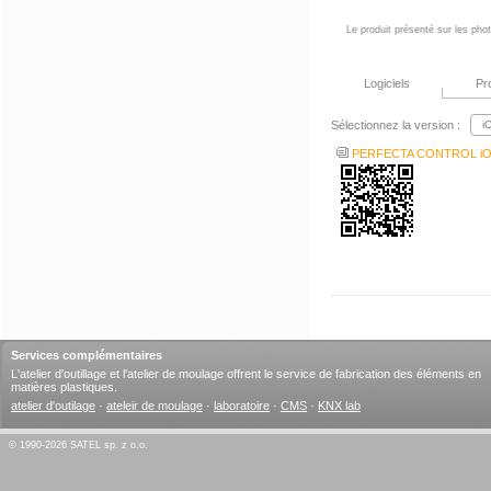
Le produit présenté sur les phot
Logiciels
Pr
Sélectionnez la version :
PERFECTA CONTROL i
Services complémentaires
L'atelier d'outillage et l'atelier de moulage offrent le service de fabrication des éléments en
matières plastiques.
atelier d'outilage
·
ateleir de moulage
·
laboratoire
·
CMS
·
KNX lab
© 1990-2026 SATEL sp. z o.o.