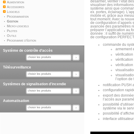
désarmer, vérifier l’état de
Alimentation
visualiser des information
Accessoires
système ainsi que command
Logiciels
ex. portes, éclairage). L'ap
mobile et, grâce aux messag
Programmation
tout moment. Avec la nouve
Gestion
de configuration d’appels
Micro-logiciels
avancée des paramètres rése
préparer l’application au f
Pilotes
donnée : il suffit de numé
Outils
de configuration PERFECTA
Programme d'édition
commande du syst
armement 
Système de contrôle d’accès
vérification
choisir les produits
vérification
vérification
Télésurveillance
visualisat
choisir les produits
visualisat
l’option de 
Systèmes de signalisation d'incendie
notification PUSH a
configuration rapid
choisir les produits
export des données
l’accès aux paramèt
Automatisation
possibilité d'utili
choisir les produits
système via le ser
possibilité d’affic
interface utilisateur