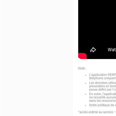
Note :
L’application PER
téléphone uniquem
Les données utilis
présentées en form
passe défini par l’ut
En outre, l’applic
ne recueille aucune
dans les ressources
Notre politique de c
*accès estimé au service 