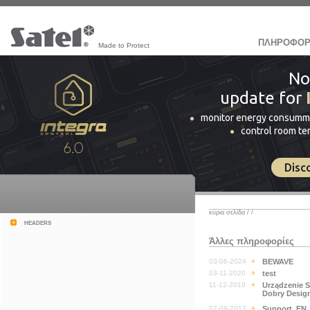
ΠΛΗΡΟΦΟΡ
Made to Protect
No
update for
monitor energy consumm
control room t
Disc
κύρια σελίδα
/
/
headers
Άλλες πληροφορίες
03-06-2024
BEWAVE
03-11-2020
test
11-12-2019
Urządzenie 
Dobry Design
07-09-2017
Support_EN_