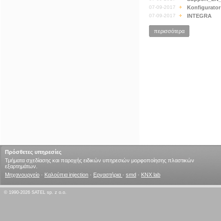
07-09-2017
Konfigurator
07-09-2017
INTEGRA
περισσότερα
Πρόσθετες υπηρεσίες
Τμήματα σχεδίασης και παροχής ειδικών υπηρεσιών μορφοποίησης πλαστικών
εξαρτημάτων.
Μηχανουργείο
·
Καλούπια injection
·
Εργαστήρια
·
smd
·
KNX lab
© 1990-2026 SATEL sp. z o.o.