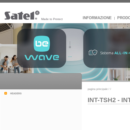
INFORMAZIONE
PRODO
|
Made to Protect
Sistema
ALL-IN
pagina principale
/
/
headers
INT-TSH2 - I