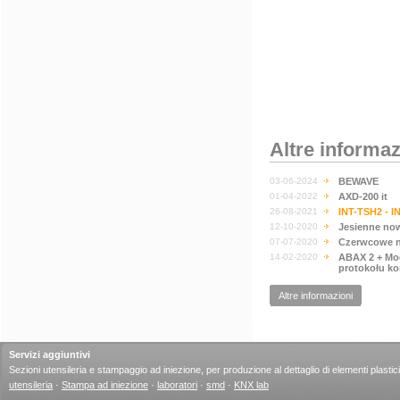
Altre informaz
03-06-2024
BEWAVE
01-04-2022
AXD-200 it
26-08-2021
INT-TSH2 - I
12-10-2020
Jesienne no
07-07-2020
Czerwcowe n
14-02-2020
ABAX 2 + Mo
protokołu k
Altre informazioni
Servizi aggiuntivi
Sezioni utensileria e stampaggio ad iniezione, per produzione al dettaglio di elementi plastici
utensileria
·
Stampa ad iniezione
·
laboratori
·
smd
·
KNX lab