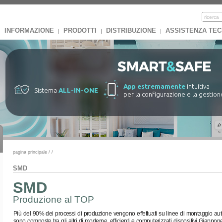
INFORMAZIONE
PRODOTTI
DISTRIBUZIONE
ASSISTENZA TEC
|
|
|
App estremamente
intuitiva
Sistema
ALL-IN-ONE
per la configurazione e la gestion
pagina principale
/
/
SMD
SMD
Produzione al TOP
Più del 90% dei processi di produzione vengono effettuati su linee di montaggio aut
sono composte tra gli altri di moderne, efficienti e computerizzati dispositivi Giappones