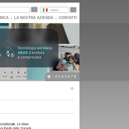
Italiano
NICA
LA NOSTRA AZIENDA
CONTATTI
|
|
Tecnologia
wireless
ABAX 2
evoluta
e
e comprovata
1
2
3
4
5
6
7
8
omatizzate. Le linee
i forniti dalla Società