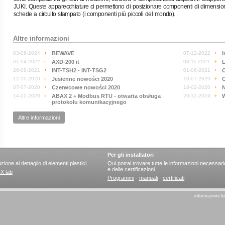
JUKI. Queste apparecchiature ci permettono di posizionare componenti di dimension
schede a circuito stampato (i componenti più piccoli del mondo).
Altre informazioni
03-06-2024
BEWAVE
07-12-2022
I
01-04-2022
AXD-200 it
03-11-2021
L
26-08-2021
INT-TSH2 - INT-TSG2
01-06-2021
12-10-2020
Jesienne nowości 2020
10-07-2020
C
07-07-2020
Czerwcowe nowości 2020
18-02-2020
N
14-02-2020
ABAX 2 + Modbus RTU - otwarta obsługa
20-12-2019
W
protokołu komunikacyjnego
Altre informazioni
Per gli installatori
ione al dettaglio di elementi plastici.
Qui potrai trovare tutte le informazioni necessar
e delle certificazioni
X lab
Programmi
·
manuali
·
certificati
informazioni le