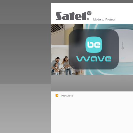
Made to Protect
headers