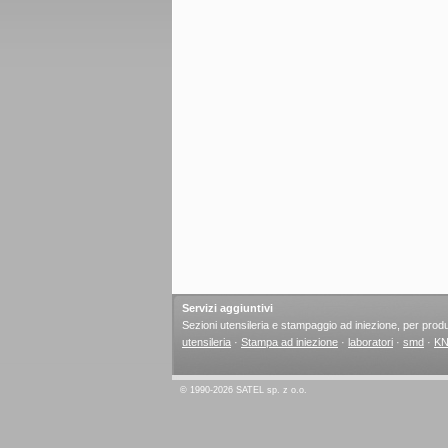
Servizi aggiuntivi
Sezioni utensileria e stampaggio ad iniezione, per produz
utensileria
·
Stampa ad iniezione
·
laboratori
·
smd
·
KN
© 1990-2026 SATEL sp. z o.o.