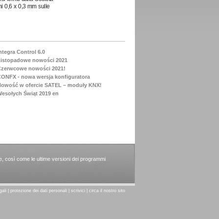
i 0,6 x 0,3 mm sulle
ntegra Control 6.0
istopadowe nowości 2021
Czerwcowe nowości 2021!
ONFX - nowa wersja konfiguratora
owość w ofercie SATEL – moduły KNX!
esołych Świąt 2019 en
ie, così come le ultime versioni dei programmi
gali
|
protezione dei dati personali
|
scrivici
|
circa il nostro sito