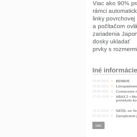
Viac ako 90% pr
rámci automatick
linky povrchove
a počítačom ovl
zariadenia Japo
dosky ukladať
prvky s rozmerm
Iné informáci
03-06-2024
BEWAVE
16-11-2021
Listopadowe
29-06-2021
Czerwcowe n
17-02-2020
ABAX 2 + Mo
protokołu k
14-11-2018
SATEL on Yo
07-09-2017
Zarządzanie 
viac