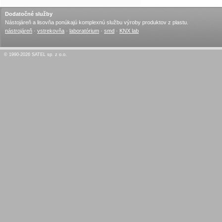
Dodatočné služby
Nástojáreň a lisovňa ponúkajú komplexnú službu výroby produktov z plastu.
nástrojáreň
·
vstrekovňa
·
laboratórium
·
smd
·
KNX lab
© 1990-2026 SATEL sp. z o.o.