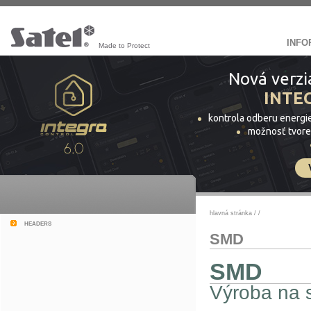
INFO
Made to Protect
Nová verzi
INTE
kontrola odberu energi
možnosť tvore
hlavná stránka
/
/
headers
SMD
SMD
Výroba na s