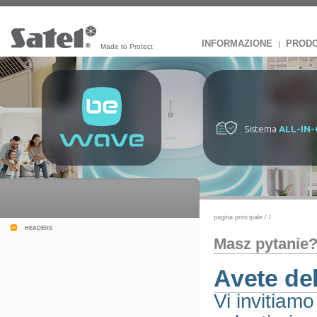
INFORMAZIONE
PRODO
|
Made to Protect
Sistema
ALL-IN
pagina principale
/
/
headers
Masz pytanie
Avete de
Vi invitiamo