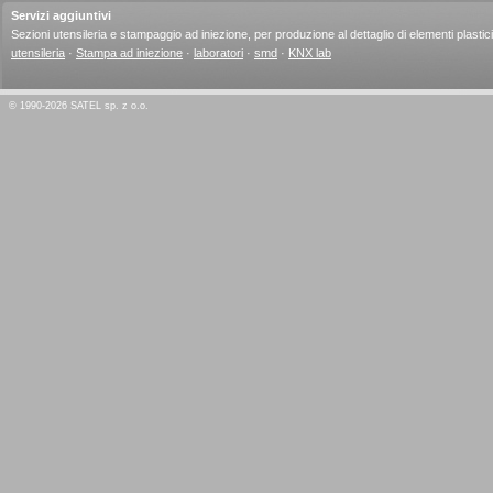
Servizi aggiuntivi
Sezioni utensileria e stampaggio ad iniezione, per produzione al dettaglio di elementi plastici
utensileria
·
Stampa ad iniezione
·
laboratori
·
smd
·
KNX lab
© 1990-2026 SATEL sp. z o.o.