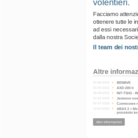
volentieri.
Facciamo attenzion
ottenere tutte le 
ad essi necessarie
dalla nostra Socie
Il team dei nost
Altre informaz
03-06-2024
BEWAVE
01-04-2022
AXD-200 it
26-08-2021
INT-TSH2 - I
12-10-2020
Jesienne no
07-07-2020
Czerwcowe n
14-02-2020
ABAX 2 + Mo
protokołu k
Altre informazioni