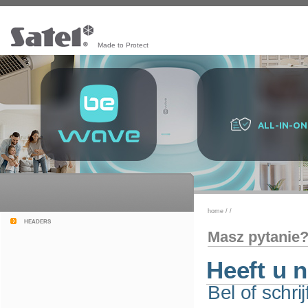
Made to Protect
ALL-IN-ON
home
/
/
headers
Masz pytanie
Heeft u 
Bel of schri