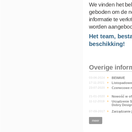
We vinden het bela
geboden om de n
informatie te verk
worden aangebode
Het team, besta
beschikking!
Overige infor
03-06-2024
BEWAVE
17-11-2021
Listopadowe
23-07-2020
Czerwcowe n
21-01-2020
Nowość w of
11-12-2019
Urządzenie 
Dobry Design
07-09-2017
Zarządzanie 
meer