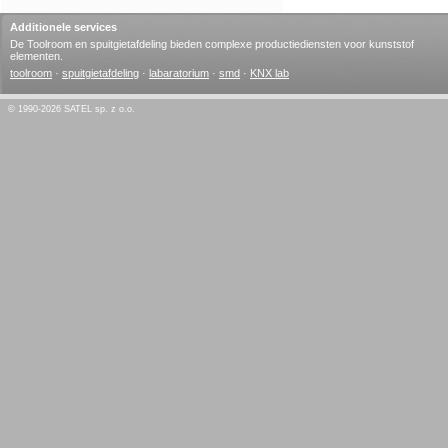
Additionele services
De Toolroom en spuitgietafdeling bieden complexe productiediensten voor kunststof
elementen.
toolroom
·
spuitgietafdeling
·
labaratorium
·
smd
·
KNX lab
© 1990-2026 SATEL sp. z o.o.