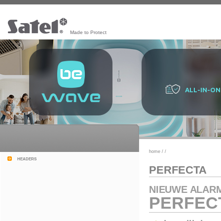
Made to Protect
ALL-IN-ON
home
/
/
headers
PERFECTA
NIEUWE ALAR
PERFEC