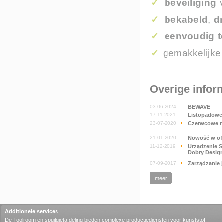
✓
beveiliging
v
✓
bekabeld
,
d
✓
eenvoudig 
✓
gemakkelijk
Overige infor
03-06-2024
BEWAVE
17-11-2021
Listopadowe
23-07-2020
Czerwcowe n
21-01-2020
Nowość w of
11-12-2019
Urządzenie 
Dobry Design
07-09-2017
Zarządzanie 
meer
Additionele services
De Toolroom en spuitgietafdeling bieden complexe productiediensten voor kunststof