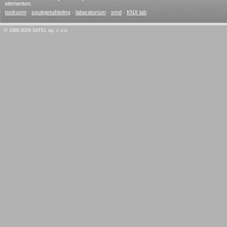
elementen.
toolroom
·
spuitgietafdeling
·
labaratorium
·
smd
·
KNX lab
© 1990-2026 SATEL sp. z o.o.