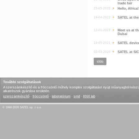
trade fair
23-05-2022
Hello, Africa
19-04-2022
SATEL at th
12-01-2022
Meet us at t
Dubai
19-05-2021
SATEL devic
03-03-2020
SATEL at SI
több
További szolgáltatások
A szerszámkészítő és a fröccsöntő műhely komplex szolgáltatást nyújt műanyagból készü
alkatrészek gyártása területén.
szerszámkészítő
·
fröccsöntő
·
laboratórium
·
smd
·
KNX lab
© 1990-2026 SATEL sp. z o.o.