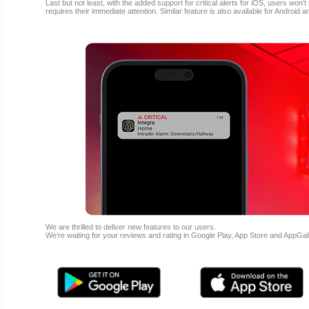
Last but not least, with the added support for critical alerts for iOS, users won
requires their immediate attention. Similar feature is also available for Andro
We are thrilled to deliver new features to our users.
We’re waiting for your reviews and rating in Google Play, App Store and AppGall