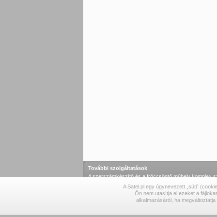
További szolgáltatások
A szerszámkészítő és a fröccsöntő műhely komplex szo
alkatrészek gyártása területén.
A Satel.pl egy úgynevezett „süti” (cook
szerszámkészítő
·
fröccsöntő
·
laboratórium
·
smd
·
K
Ön nem utasítja el ezeket a fájlo
alkalmazásáról, ha megváltoztatja
© 1990-2026 SATEL sp. z o.o.