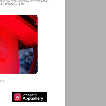
’t miss any event logged by the system that
id and HarmonyOS users.
ery.