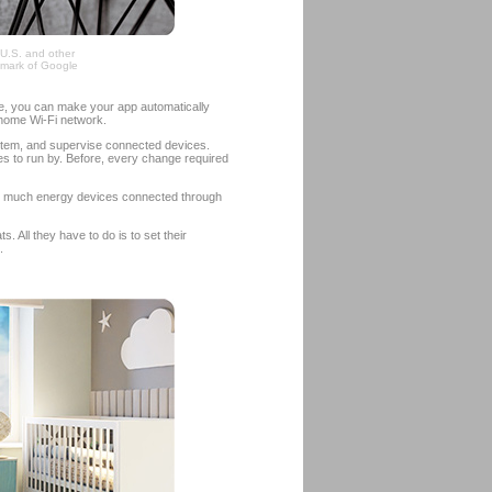
e U.S. and other
emark of Google
 you can make your app automatically
 home Wi-Fi network.
em, and supervise connected devices.
es to run by. Before, every change required
w much energy devices connected through
 All they have to do is to set their
.