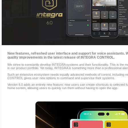
New features, refreshed user interface and support for voice assistants.
quality improvements in the latest release of INTEGRA CONTROL.
We strive to constantly develop INTEGRA systems and their functionality. This is the m
in our product portfolio. Yet today, INTEGRA is something more than a professional ala
Such an extensive ecosystem needs equally advanced methods of control, including r
CONTROL gives user new options to command and supervise their systems.
Version 6.0 adds an entirely new feature: now users can create shortcuts to selected f
home screen, allowing users to quickly run them without having to open the app.