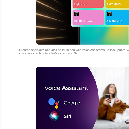
Created shortcuts can also be launched with voice assistants. In this update, 
voice assistants: Google Assistant and Siri.