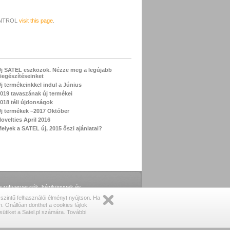
CONTROL
visit this page
.
j SATEL eszközök. Nézze meg a legújabb
iegészítéseinket
j termékeinkkel indul a Június
019 tavaszának új termékei
018 téli újdonságok
j termékek –2017 Október
ovelties April 2016
elyek a SATEL új, 2015 őszi ajánlatai?
bb szoftververziók, kézikönyvek és
szintű felhasználói élményt nyújtson. Ha
 Önállóan dönthet a cookies fájlok
ütiket a Satel.pl számára. További
ormációk
|
személyi adatok kezelése
|
írjon nekünk
|
az oldalról