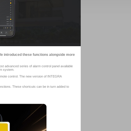
 We introduced these functions alongside more
ost advanced series of alarm control panel available
rm system.
emote control. The new version of INTEGRA
unctions. These shortcuts can be in turn added to