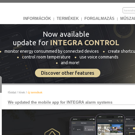
INFORMÁCIÓK
TERMÉKEK
FORGALMAZÁS
MŰSZA
|
|
|
Now available
update for
INTEGRA CONTROL
monitor energy consummed by connected devices
create shortcu
control room temperature
use voice commands
and more!
Discover other features
főoldal
/
hírek
/
új termékek
We updated the mobile app for INTEGRA alarm systems