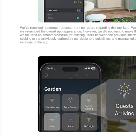
We’ve received numerous requests from our users regarding the interface. We w
we revamped the overall app appearance. However, we did not want to make thi
we focused on smooth transition for existing users between the previous inter
sticking to the previously outlined by our designers guidelines, and maintained
versions of the app.