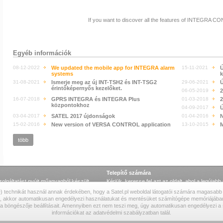
If you want to discover all the features of INTEGRA 
Egyéb információk
08-12-2022
We updated the mobile app for INTEGRA alarm
15-11-2021
Ú
systems
k
31-08-2021
Ismerje meg az új INT-TSH2 és INT-TSG2
29-06-2021
Ú
érintőképernyős kezelőket.
06-05-2019
2
16-07-2018
GPRS INTEGRA és INTEGRA Plus
01-03-2018
2
központokhoz
04-09-2017
Ú
03-04-2017
SATEL 2017 újdonságok
01-04-2016
N
15-02-2016
New version of VERSA CONTROL application
13-10-2015
M
több
Telepítő számára
lgáltatást nyújt műanyagból készült
Kérjük, keresse fel azt az oldalt, ahol a legúja
tanúsítványok találhatók.
ie) technikát használ annak érdekében, hogy a Satel.pl weboldal látogatói számára magasabb 
NX lab
szoftverek
·
kézikönyvek
·
tanúsítványok
kat, akkor automatikusan engedélyezi használatukat és mentésüket számítógépe memóriájában.
 a böngészője beállításait. Amennyiben ezt nem teszi meg, úgy automatikusan engedélyezi a s
információkat az adatvédelmi szabályzatban talál.
jogi inf