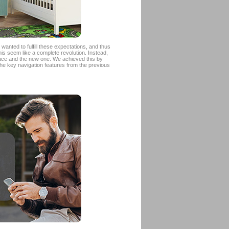
anted to fulfill these expectations, and thus
s seem like a complete revolution. Instead,
face and the new one. We achieved this by
 the key navigation features from the previous