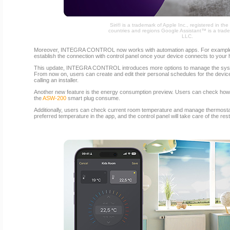
Siri® is a trademark of Apple Inc., registered in th
countries and regions Google Assistant™ is a trad
LLC.
Moreover, INTEGRA CONTROL now works with automation apps. For example,
establish the connection with control panel once your device connects to your
This update, INTEGRA CONTROL introduces more options to manage the syst
From now on, users can create and edit their personal schedules for the devic
calling an installer.
Another new feature is the energy consumption preview. Users can check ho
the
ASW-200
smart plug consume.
Additionally, users can check current room temperature and manage thermostats.
preferred temperature in the app, and the control panel will take care of the rest