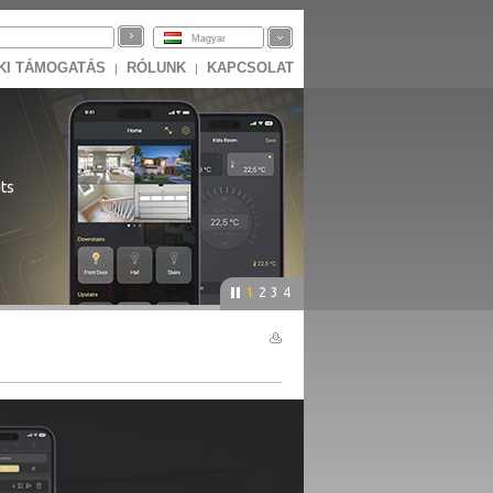
Magyar
KI TÁMOGATÁS
RÓLUNK
KAPCSOLAT
|
|
ts
1
2
3
4