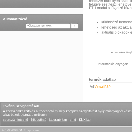
rendszer bármilyen számító
felügyelését teszi lehetővé
ETH modul a tűzjelző közp
Automatizáció
különböző bemenet
válasszon terméket
lehetőség az aktuá
aktuális blokádok é
A termékek tényle
Információs anyagok
termék adatlap
Virtual PSP
További szolgáltatások
A szerszámkészítő és a fröccsöntő műhely komplex szolgáltatást nyújt műanyagból készü
alkatrészek gyártása területén.
szerszámkészítő
·
fröccsöntő
·
laboratórium
·
smd
·
KNX lab
© 1990-2026 SATEL sp. z o.o.