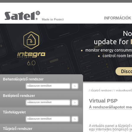
INFORMÁCIÓK
Made to Protect
No
update for
monitor energy consumm
control room t
Disc
Behatolásjelző rendszer
válasszon terméket
/
tűzjelző rendszer
/
/
másodkezel
Beléptető rendszer
Virtual PSP
válasszon terméket
A rendszerállapotot meg
Távfelügyelet
válasszon terméket
A virtuális panel a tűzjelz
Tűzjelző rendszer
egy internetes böngésző se