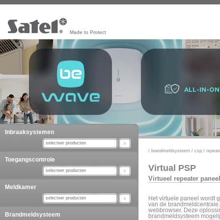
Made to Protect
ALL-IN-ON
Inbraaksystemen
selecteer producten
/
brandmeldsysteem
/
csp
/
repeat
Toegangscontrole
Virtual PSP
selecteer producten
Virtueel repeater panee
Meldkamer
selecteer producten
Het virtuele paneel wordt 
van de brandmeldcentrale.
webbrowser. Deze oplossin
Brandmeldsysteem
brandmeldsysteem mogelijk