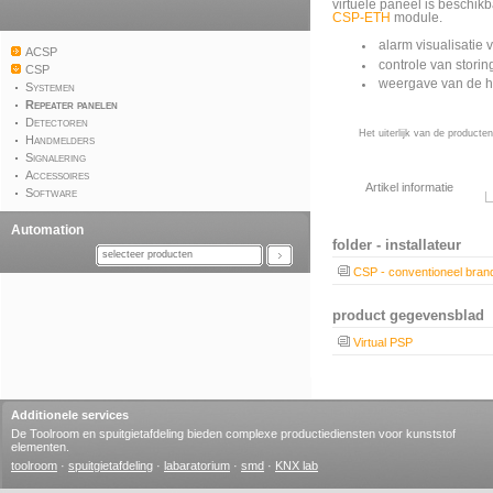
virtuele paneel is beschik
CSP-ETH
module.
alarm visualisatie 
ACSP
controle van stori
CSP
weergave van de hu
Systemen
Repeater panelen
Detectoren
Het uiterlijk van de producte
Handmelders
Signalering
Accessoires
Artikel informatie
Software
Automation
folder - installateur
selecteer producten
CSP - conventioneel bra
product gegevensblad
Virtual PSP
Additionele services
De Toolroom en spuitgietafdeling bieden complexe productiediensten voor kunststof
elementen.
toolroom
·
spuitgietafdeling
·
labaratorium
·
smd
·
KNX lab