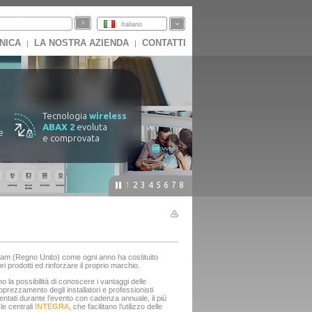
Italiano
NICA
LA NOSTRA AZIENDA
CONTATTI
|
|
Tecnologia
wireless
ABAX 2
evoluta
e
e comprovata
1
2
3
4
5
6
7
8
ham (Regno Unito) come ogni anno ha costituito
 prodotti ed rinforzare il proprio marchio.
no la possibilità di conoscere i vantaggi delle
rezzamento degli installatori e professionisti
sentati durante l’evento con cadenza annuale, il più
le centrali
INTEGRA
, che facilitano l’utilizzo delle