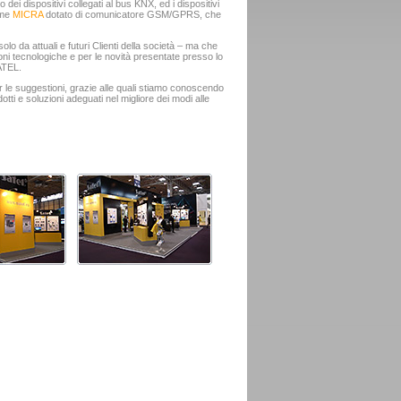
ei dispositivi collegati al bus KNX, ed i dispositivi
rme
MICRA
dotato di comunicatore GSM/GPRS, che
solo da attuali e futuri Clienti della società – ma che
ioni tecnologiche e per le novità presentate presso lo
SATEL.
per le suggestioni, grazie alle quali stiamo conoscendo
tti e soluzioni adeguati nel migliore dei modi alle