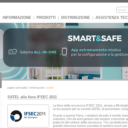
INFORMAZIONE
PRODOTTI
DISTRIBUZIONE
ASSISTENZA TEC
|
|
|
App estremamente
intuitiva
Sistema
ALL-IN-ONE
per la configurazione e la gestion
pagina principale
/
informazioni
/
eventi
SATEL alla fiera IFSEC 2011
La fiera della sicurezza IFSEC 2011, tenuta a Birming
un’occasione per la società SATEL di presentare i propri
Grazie a questa Fiera, i visitatori da tutto il mondo han
soluzioni, che da anni godono del sempre crescente app
polacchi del settore della sicurezza. Tra i prodotti pre
grande interesse hanno suscitato le tastiere touch per 