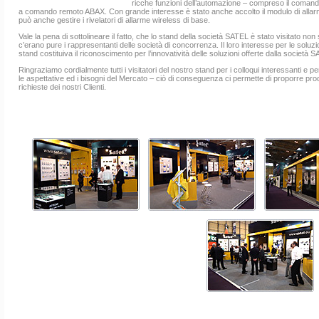
ricche funzioni dell’automazione – compreso il comando d
a comando remoto ABAX. Con grande interesse è stato anche accolto il modulo di alla
può anche gestire i rivelatori di allarme wireless di base.
Vale la pena di sottolineare il fatto, che lo stand della società SATEL è stato visitato non 
c’erano pure i rappresentanti delle società di concorrenza. Il loro interesse per le soluz
stand costituiva il riconoscimento per l’innovatività delle soluzioni offerte dalla società 
Ringraziamo cordialmente tutti i visitatori del nostro stand per i colloqui interessanti e 
le aspettative ed i bisogni del Mercato – ciò di conseguenza ci permette di proporre prodo
richieste dei nostri Clienti.