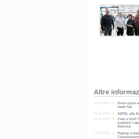
Altre informaz
31-01-2023
Once upon a 
trade fair
22-12-2022
SATEL alla f
21-09-2022
Ciao a tutti!
ospitare i rap
Danzica
17-05-2022
Paying a visi
Construction