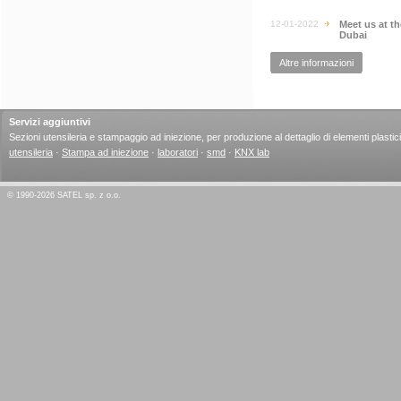
12-01-2022
Meet us at t
Dubai
Altre informazioni
Servizi aggiuntivi
Sezioni utensileria e stampaggio ad iniezione, per produzione al dettaglio di elementi plastici
utensileria
·
Stampa ad iniezione
·
laboratori
·
smd
·
KNX lab
© 1990-2026 SATEL sp. z o.o.