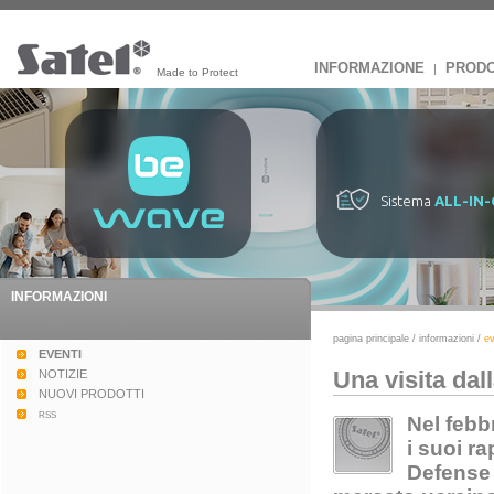
INFORMAZIONE
PRODO
|
Made to Protect
Sistema
ALL-IN
INFORMAZIONI
pagina principale
/
informazioni
/
ev
EVENTI
Una visita dal
NOTIZIE
NUOVI PRODOTTI
rss
Nel febb
i suoi ra
Defense 