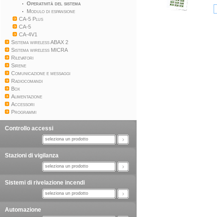
Operatività del sistema
Modulo di espansione
CA-5 Plus
CA-5
CA-4V1
Sistema wireless ABAX 2
Sistema wireless MICRA
Rilevatori
Sirene
Comunicazione e messaggi
Radiocomandi
Box
Alimentazione
Accessori
Programmi
Controllo accessi
seleziona un prodotto
Stazioni di vigilanza
seleziona un prodotto
Sistemi di rivelazione incendi
seleziona un prodotto
Automazione