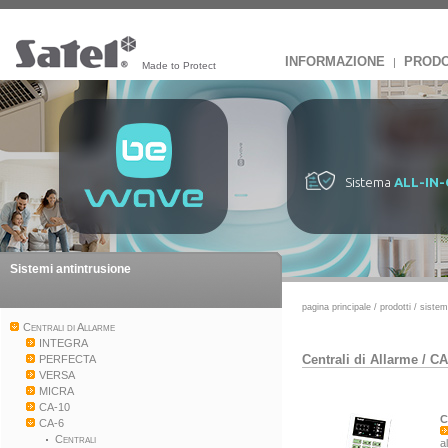
INFORMAZIONE
PRODO
|
Made to Protect
Sistema
ALL-IN
Sistemi antintrusione
pagina principale
/
prodotti
/
sistem
Centrali di Allarme
INTEGRA
Centrali di Allarme
/
CA
PERFECTA
VERSA
MICRA
CA-10
C
CA-6
Centrali
a