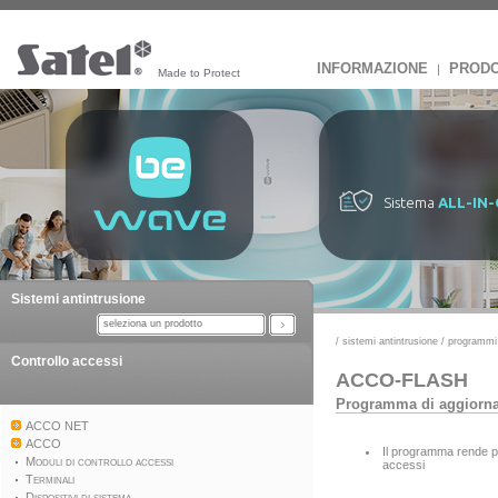
INFORMAZIONE
PRODO
|
Made to Protect
Sistema
ALL-IN
Sistemi antintrusione
seleziona un prodotto
/
sistemi antintrusione
/
programmi
Controllo accessi
ACCO-FLASH
Programma di aggiorna
ACCO NET
ACCO
Il programma rende po
Moduli di controllo accessi
accessi
Terminali
Dispositivi di sistema