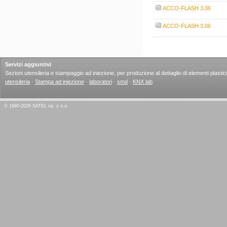
ACCO-FLASH 3.06
ACCO-FLASH 3.06
Servizi aggiuntivi
Sezioni utensileria e stampaggio ad iniezione, per produzione al dettaglio di elementi plastici
utensileria
·
Stampa ad iniezione
·
laboratori
·
smd
·
KNX lab
© 1990-2026 SATEL sp. z o.o.