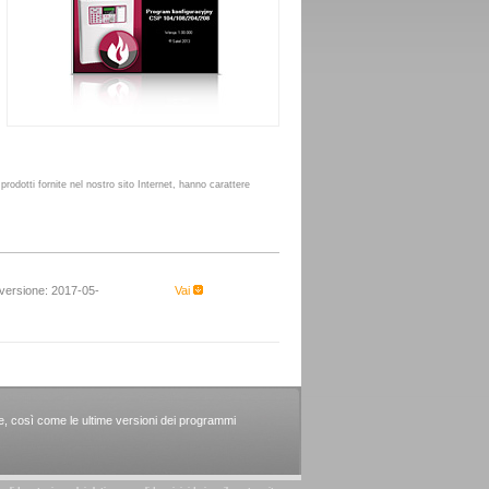
prodotti fornite nel nostro sito Internet, hanno carattere
 versione: 2017-05-
Vai
ie, così come le ultime versioni dei programmi