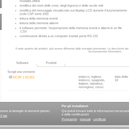
modalità offline
modifica dei nomi delle zone, degli ingressi e delle uscite relè
modifica del messaggio visualizzato sul display LCD durante il funzionamento
(solo CSP serie 200)
lettura della memoria eventi
lettura della memoria allarmi
il software permette l’esportazione della memoria eventi e allarmi in un file
.CSV
connessione diretta a un computer tramite porta RS-232
Il reale aspetto dei prodotti, può essere differente dalle immagini presentate. Le descrizioni dei 
esclusivamente informativo.
Software
Prodotti
Scegli una versione:
polacco, inglese,
data della
DCSP 1.02.001
tedesco, spagnolo,
18
italiano, olandese,
norvegese, russo
Per gli installatori
ione al dettaglio di elementi plastici.
Qui potrai trovare tutte le informazioni necessar
e delle certificazioni
X lab
Programmi
·
manuali
·
certificati