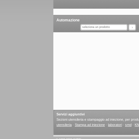
Automazione
seleziona un prodotto
Servizi aggiuntivi
Sezioni utensileria e stampaggio ad iniezione, per produz
utensileria
·
Stampa ad iniezione
·
laboratori
·
smd
·
KN