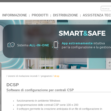
INFORMAZIONE
PRODOTTI
DISTRIBUZIONE
ASSISTENZA TEC
|
|
|
App estremamente
intuitiva
Sistema
ALL-IN-ONE
per la configurazione e la gestion
/
sistemi di rivelazione incendi
/
/
programmi
/
dcsp
DCSP
Software di configurazione per centrali CSP
funzionamento in ambiente Windows
programmazione delle centrali CSP serie 100 e 200
il software permette la creazione anticipata di un file di configurazione in