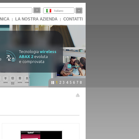
Italiano
NICA
LA NOSTRA AZIENDA
CONTATTI
|
|
Tecnologia
wireless
ABAX 2
evoluta
e
e comprovata
1
2
3
4
5
6
7
8