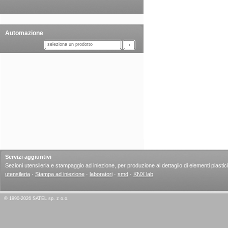
Automazione
seleziona un prodotto
Servizi aggiuntivi
Sezioni utensileria e stampaggio ad iniezione, per produzione al dettaglio di elementi plastici
utensileria
·
Stampa ad iniezione
·
laboratori
·
smd
·
KNX lab
© 1990-2026 SATEL sp. z o.o.