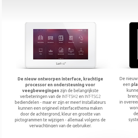
De nieuwe
De nieuw ontworpen interface, krachtige
een
pl
processor en ondersteuning voor
kunnen
veegbewegingen
zijn de belangrijkste
breng
verbeteringen van de
INT-TSH2
en
INT-TSG2
in overee
bediendelen - maar er zijn er meer! Installateurs
word
kunnen een origineel interfacethema maken
de
door de achtergrond, kleur en grootte van
syst
pictogrammen te wijzigen - allemaal volgens de
verwachtingen van de gebruiker.