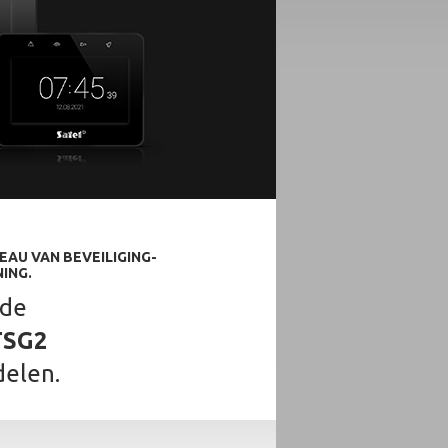
AU VAN BEVEILIGING-
ING.
 de
TSG2
delen.