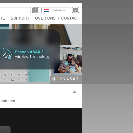
Nederlands
TIE
SUPPORT
OVER ONS
CONTACT
|
|
|
Proven ABAX 2
wireless technology
1
2
3
4
5
6
7
iendelen