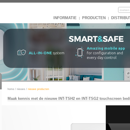
INFORMATIE
PRODUCTEN
DISTRIBU
|
|
Amazing mobile app
ALL-IN-ONE
system
for configuration and
every day control
home
/
nieuws
/
nieuwe producten
Maak kennis met de nieuwe INT-TSH2 en INT-TSG2 touchscreen bed