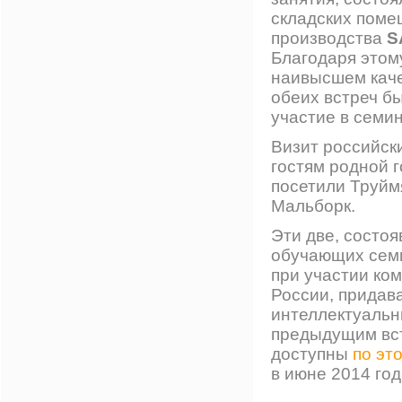
складских поме
производства
S
Благодаря этом
наивысшем каче
обеих встреч б
участие в семи
Визит российск
гостям родной 
посетили Труймя
Мальборк.
Эти две, состо
обучающих семи
при участии ко
России, придав
интеллектуальн
предыдущим вст
доступны
по эт
в июне 2014 год