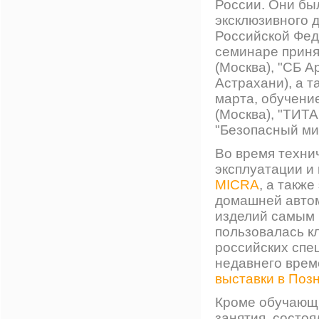
России. Они бы
эксклюзивного 
Российской Фед
семинаре приня
(Москва), "СБ А
Астрахани), а т
марта, обучени
(Москва), "ТИТА
"Безопасный мир
Во время техни
эксплуатации и
MICRA
, а такж
домашней автом
изделий самым 
пользовалась к
российских спе
недавнего вре
выставки в Поз
Кроме обучающи
занятия, состо