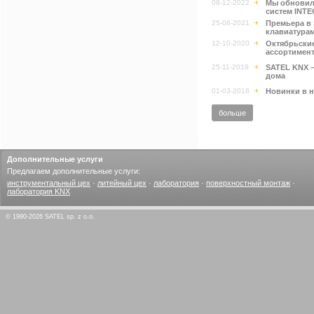
08-12-2022
Мы обновил
систем INT
25-08-2021
Премьера в 
клавиатурам
12-10-2020
Октябрьские
ассортимент
25-11-2019
SATEL KNX –
дома
01-03-2018
Новинки в н
больше
Дополнительные услуги
Предлагаем дополнительные услуги:
инструментальный цех
·
литейный цех
·
лаборатория
·
поверхностный монтаж
·
лаборатория KNX
© 1990-2026 SATEL sp. z o.o.