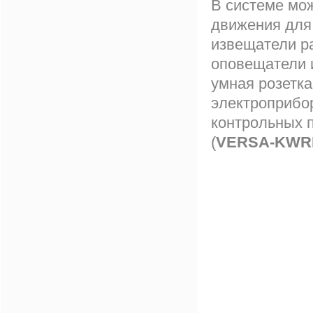
В системе мож
движения для 
извещатели ра
оповещатели и
умная розетк
электроприбо
контрольных 
(
VERSA-KWR