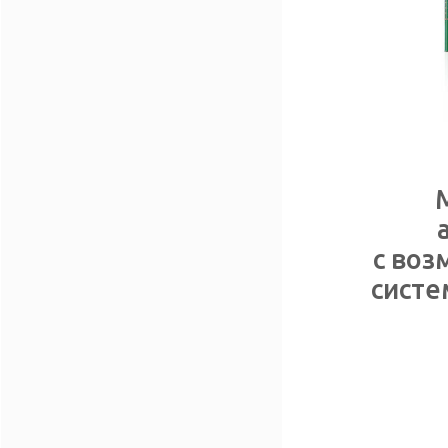
с воз
систе