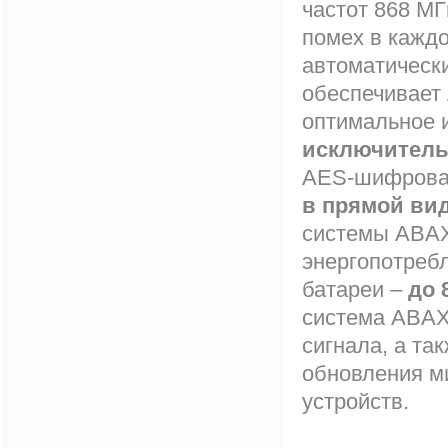
частот 868 МГ
помех в каждо
автоматическ
обеспечивает 
оптимальное 
исключитель
AES-шифрован
в прямой ви
системы ABAX
энергопотреб
батареи –
до 
система ABAX
сигнала, а та
обновления м
устройств.