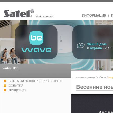
ИНФОРМАЦИЯ
|
Made to Protect
Умный дом
и
охрана
– 2 в 1
СОБЫТИЯ
главная страница
/
события
/
про
ВЫСТАВКИ / КОНФЕРЕНЦИИ / ВСТРЕЧИ
Весенние но
СОБЫТИЯ
ПРОДУКЦИЯ