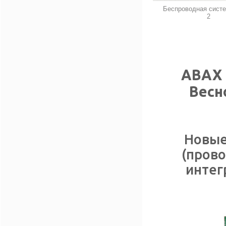
Беспроводная сист
2
ABAX 
Весн
Новые
(прово
интег