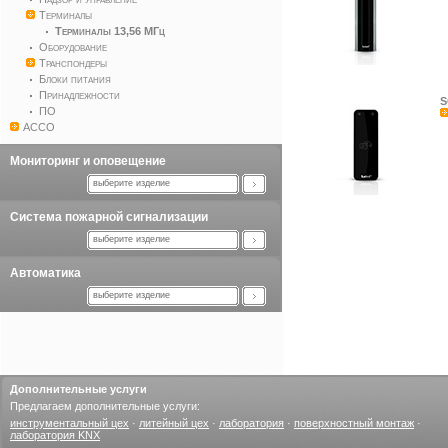
Терминалы
Терминалы 13,56 МГц
Оборудование
Транспондеры
Блоки питания
Принадлежности
S
ПО
ACCO
Мониторинг и оповещение
выберите изделие
Система пожарной сигнализации
выберите изделие
Автоматика
выберите изделие
Дополнительные услуги
Предлагаем дополнительные услуги:
инструментальный цех
·
литейный цех
·
лаборатория
·
поверхностный монтаж
·
лаборатория KNX