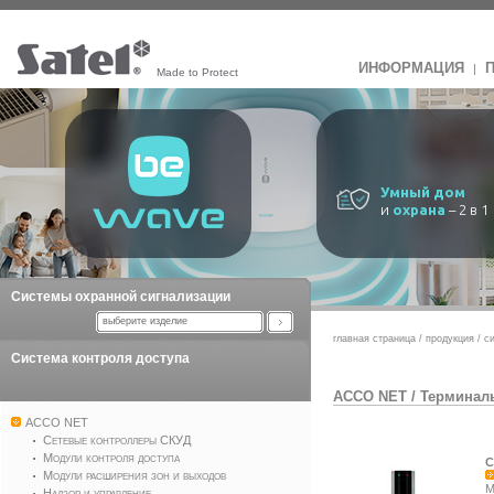
ИНФОРМАЦИЯ
|
Made to Protect
Умный дом
и
охрана
– 2 в 1
Системы охранной сигнализации
выберите изделие
главная страница
/
продукция
/
с
Система контроля доступа
ACCO NET
/
Терминал
ACCO NET
Сетевые контроллеры СКУД
Модули контроля доступа
C
Модули расширения зон и выходов
M
Надзор и управление