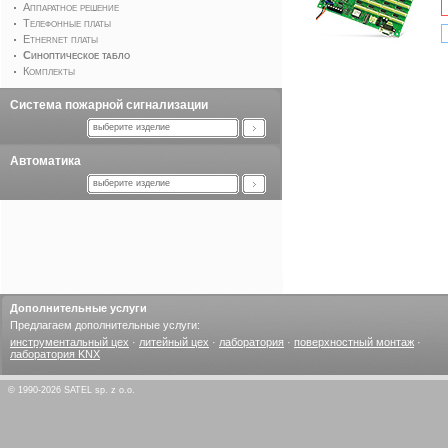
Аппаратное решение
Телефонные платы
Ethernet платы
Синоптическое табло
Комплекты
Система пожарной сигнализации
выберите изделие
Автоматика
выберите изделие
Дополнительные услуги
Предлагаем дополнительные услуги:
инструментальный цех
·
литейный цех
·
лаборатория
·
поверхностный монтаж
·
лаборатория KNX
© 1990-2026 SATEL sp. z o.o.