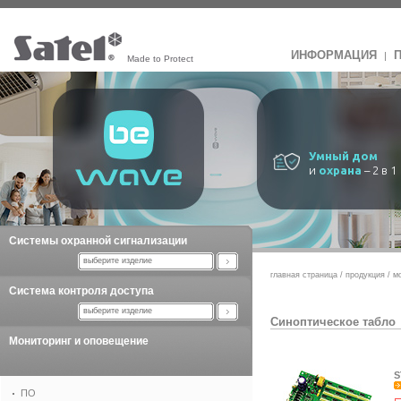
ИНФОРМАЦИЯ
|
Made to Protect
Умный дом
и
охрана
– 2 в 1
Системы охранной сигнализации
выберите изделие
главная страница
/
продукция
/
м
Система контроля доступа
выберите изделие
Синоптическое табло
Мониторинг и оповещение
S
ПО