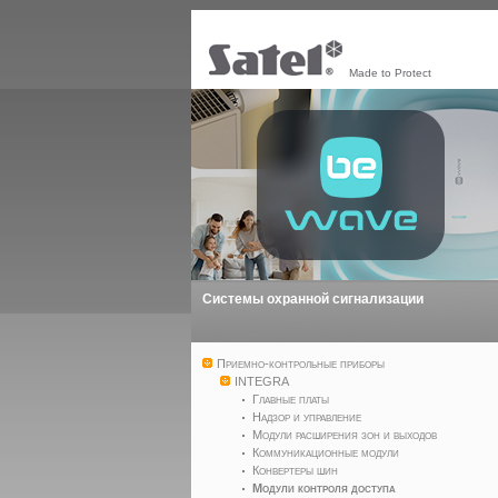
Made to Protect
Системы охранной сигнализации
Приемно-контрольные приборы
INTEGRA
Главные платы
Надзор и управление
Модули расширения зон и выходов
Коммуникационные модули
Конвертеры шин
Модули контроля доступа