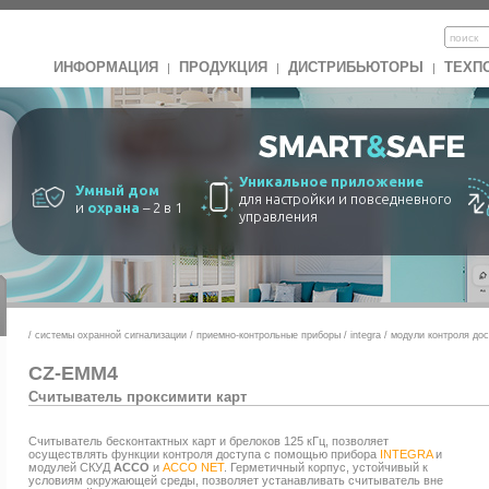
ИНФОРМАЦИЯ
ПРОДУКЦИЯ
ДИСТРИБЬЮТОРЫ
ТЕХП
|
|
|
Уникальное приложение
Умный дом
для настройки и повседневного
и
охрана
– 2 в 1
управления
/
системы охранной сигнализации
/
приемно-контрольные приборы
/
integra
/
модули контроля до
CZ-EMM4
Считыватель проксимити карт
Считыватель бесконтактных карт и брелоков 125 кГц, позволяет
осуществлять функции контроля доступа с помощью прибора
INTEGRA
и
модулей СКУД
АССО
и
ACCO NET
. Герметичный корпус, устойчивый к
условиям окружающей среды, позволяет устанавливать считыватель вне