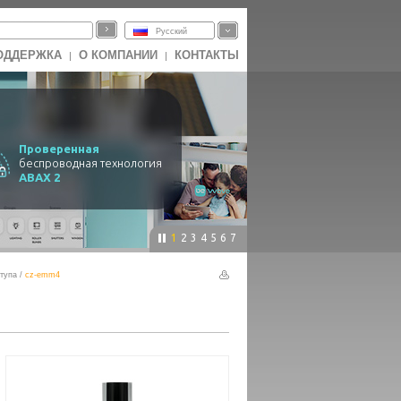
Русский
ОДДЕРЖКА
О КОМПАНИИ
КОНТАКТЫ
|
|
Проверенная
беспроводная технология
ABAX 2
1
2
3
4
5
6
7
ступа
/
cz-emm4