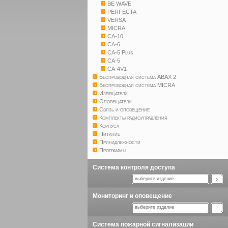
BE WAVE
PERFECTA
VERSA
MICRA
CA-10
CA-6
CA-5 Plus
CA-5
CA-4V1
Беспроводная система ABAX 2
Беспроводная система MICRA
Извещатели
Оповещатели
Связь и оповещение
Комплекты радиоуправления
Корпуса
Питание
Принадлежности
Программы
Система контроля доступа
выберите изделие
Мониторинг и оповещение
выберите изделие
Система пожарной сигнализации