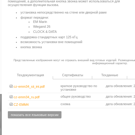
помещений, а дополнительная кнопка звонка может использоваться для
осуществления функции вызова.
установка непосредственно на стене или дверной раме
формат передачи:
EM Marin
Wiegand 26
CLOCK & DATA
поддержка стандартных карт 125 кГц
возможность установки вне помещений
кнопка звонка
Представленные изображения могут не отражать внешний вид готовых изделий. Размещенны
информационный характер.
Техдокументация
Сертификаты
Техданные
краткое руководство по
дата обновления: 
cz-emm34_sii_int.pdf
установке
общее руководство
дата обновления: 
cz-emm34_ru.pdf
схема
дата обновления: 
CZ-EMM4
показать все языковые версии