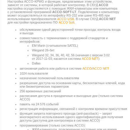
Настройка ACCO-KPWG и функции, предлагаемые этим устройством,
зависят от системы, в которой работает контроллер. В СКУД
ACCO
настройка осуществляется с помощью ЖКИ-клавиатуры или компьютера
с установленной программой
ACCO-SOFT-LT
. Подключение к компьютеру
может осуществляться по интерфейсу RS-232 или шине RS-485 при
использовании преобразователя
ACCO-USB
. В случае СКУД
ACCO NET
для настройки предназначено ПО
ACCO Soft
.
обслуживание одной двухсторонней точки прохода: контроль входа
и выхода
совместимость с терминалами с поддержкой стандартов и
интерфейсов:
EM Marin (считыватели SATEL)
Wiegand 26-бит
Wiegand 32, 34, 36, 40, 42, 56 (начиная с версии 3.02
от 2017-11-03;
касается системы
ACCO NET
)
Dallas
автономная работа или работа в системе
ACCO
/
ACCO NET
1024 пользователя
назначение полномочий пользователям
разрешение доступа на основании карты, бесконтактных ключей, кода
или биометрических параметров
256 временных расписаний
расписания доступа в праздничные и выходные дни (только система
ACCO)
память на 24 576 событий
регистрация информации, связанной с контролем времени присутствия
функция запрета повторного прохода (anti-passback) – запрет
многократного использования одного идентификатора для получения
доступа (доступна для контроллера в системе ACCO)
программирование (только система ACCO):
ЖКИ-клавиатура, подключенная постоянно или на время