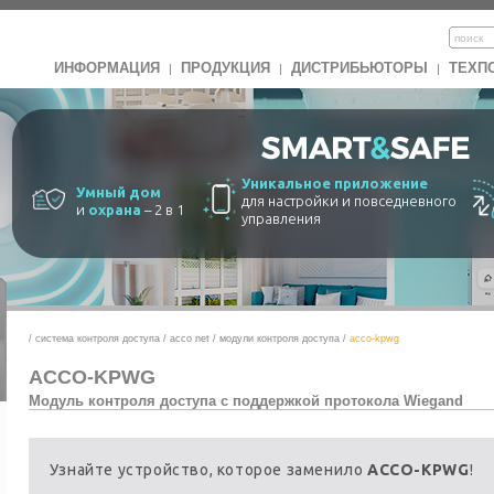
ИНФОРМАЦИЯ
ПРОДУКЦИЯ
ДИСТРИБЬЮТОРЫ
ТЕХП
|
|
|
Уникальное приложение
Умный дом
для настройки и повседневного
и
охрана
– 2 в 1
управления
/
система контроля доступа
/
acco net
/
модули контроля доступа
/
acco-kpwg
ACCO-KPWG
Модуль контроля доступа с поддержкой протокола Wiegand
Узнайте устройство, которое заменило
ACCO-KPWG
!