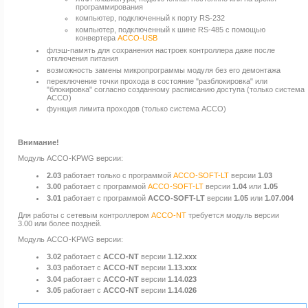
программирования
компьютер, подключенный к порту RS-232
компьютер, подключенный к шине RS-485 с помощью
конвертера
ACCO-USB
флэш-память для сохранения настроек контроллера даже после
отключения питания
возможность замены микропрограммы модуля без его демонтажа
переключение точки прохода в состояние "разблокировка" или
"блокировка" согласно созданному расписанию доступа (только система
ACCO)
функция лимита проходов (только система ACCO)
Внимание!
Модуль ACCO-KPWG версии:
2.03
работает только с программой
ACCO-SOFT-LT
версии
1.03
3.00
работает с программой
ACCO-SOFT-LT
версии
1.04
или
1.05
3.01
работает с программой
ACCO-SOFT-LT
версии
1.05
или
1.07.004
Для работы с сетевым контроллером
ACCO-NT
требуется модуль версии
3.00 или более поздней.
Модуль ACCO-KPWG версии:
3.02
работает с
ACCO-NT
версии
1.12.xxx
3.03
работает с
ACCO-NT
версии
1.13.xxx
3.04
работает с
ACCO-NT
версии
1.14.023
3.05
работает с
ACCO-NT
версии
1.14.026