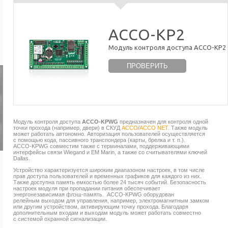
ACCO-KP2
Модуль контроля доступа ACCO-KP2
ПРОВЕРИТЬ
Модуль контроля доступа
ACCO-KPWG
предназначен для контроля одной
точки прохода (например, двери) в СКУД
ACCO
/
ACCO NET
. Также модуль
может работать автономно. Авторизация пользователей осуществляется
с помощью кода, пассивного транспондера (карты, брелка и т. п.).
ACCO-KPWG
совместим также с терминалами, поддерживающими
интерфейсы связи Wiegand и EM Marin, а также со считывателями ключей
Dallas.
Устройство характеризуется широким диапазоном настроек, в том числе
прав доступа пользователей и временных графиков для каждого из них.
Также доступна память емкостью более 24 тысяч событий. Безопасность
настроек модуля при пропадании питания обеспечивает
энергонезависимая флэш-память. ACCO-KPWG оборудован
релейным выходом для управления, например, электромагнитным замком
или другим устройством, активирующим точку прохода. Благодаря
дополнительным входам и выходам модуль может работать совместно
с системой охранной сигнализации.