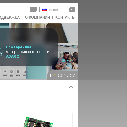
Русский
ОДДЕРЖКА
О КОМПАНИИ
КОНТАКТЫ
|
|
Проверенная
беспроводная технология
ABAX 2
1
2
3
4
5
6
7