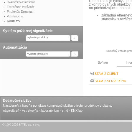
Úlohou setu je rýchly a pr
Hardvérové riešenia
z kontrolovaných objektov
Telefónne prijímače
na prichádzajúce udalosti.
Prijímače Ethernet
základná ethernet
Vizualizácia
stanovísk s rozšír
Komplety
Systém požiarnej signalizácie
vyberte produkty
Automatizácia
Skutočný vzhľad prod
vyberte produkty
Softvér
Info
STAM-2 CLIENT
STAM-2 SERVER Pro
Dodatočné služby
Nástojáreň a lisovňa ponúkajú komplexnú službu výroby produktov z plastu.
nástrojáreň
·
vstrekovňa
·
laboratórium
·
smd
·
KNX lab
© 1990-2026 SATEL sp. z o.o.