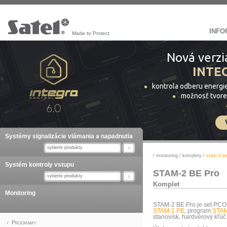
INFO
Made to Protect
Nová verzi
INTE
kontrola odberu energi
možnosť tvore
Systémy signalizácie vlámania a napadnutia
vyberte produkty
/
monitoring
/
komplety
/
stam-2 be
Systém kontroly vstupu
STAM-2 BE Pro
vyberte produkty
Komplet
Monitoring
STAM-2 BE Pro je set PCO,
STAM-1 PE
, program
STAM
stanovísk, hardvérový kľú
Programy