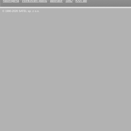
nástrojárna
·
vstřikování plastů
·
laboratoř
·
SMD
·
KNX lab
© 1990-2026 SATEL sp. z o.o.