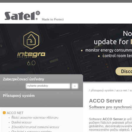
Made to Protect
No
update for
monitor energy consumm
control room t
Disc
Zabezpečovací ústředny
vyberte produkty
/
přístupový systém
/
acco net
/
s
Přístupový systém
ACCO Server
Software pro synchroni
ACCO NET
Řídící jednotky kontroly přístupu
Software
ACCO Server
je ur
Dveřní moduly
počtem řídících jednotek přís
globálního, decentralizovanéh
Zónové/výstupové expanzní moduly
neomezeného počtu objektů.
Ovládání a kontrola systému