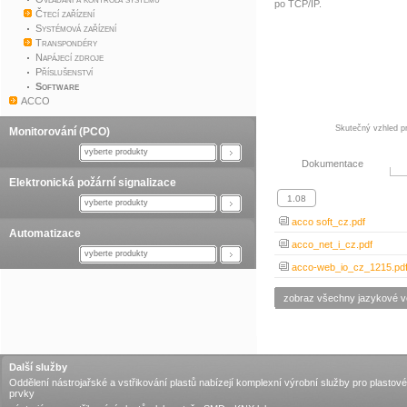
po TCP/IP.
Čtecí zařízení
Systémová zařízení
Transpondéry
Napájecí zdroje
Příslušenství
Software
ACCO
Skutečný vzhled pr
Monitorování (PCO)
vyberte produkty
Dokumentace
Elektronická požární signalizace
vyberte produkty
acco soft_cz.pdf
Automatizace
acco_net_i_cz.pdf
vyberte produkty
acco-web_io_cz_1215.pd
zobraz všechny jazykové v
Další služby
Oddělení nástrojařské a vstřikování plastů nabízejí komplexní výrobní služby pro plastové
prvky