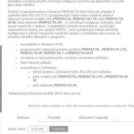
pohodlné a snadné použití umožňují konfiguraci systému tak jednoduše a rychle
jako nikdy předtím.
Počítač s nainstalovaným softwarem PERFECTA Soft může být připojen k
ústředně přes RS-232 (TTL) programovací kabel nebo vzdáleně pomocí
datových přenosů mobilní sítě (
PERFECTA,
PERFECTA LTE
nebo
PERFECTA
64 M
) nebo ethernet (
PERFECTA-IP)
‒ to umožňuje konfiguraci ústředny, aniž
byste museli být v objektu. S originálním řešením komunikace, využívající
zabezpečené služby pro spojení SATEL*, není vyžadována žádná pokročilá
konfigurace a síťové nastavení: navázání spojení s ústřednou přes server se
provede několika kliknutími v programu.
kompatibilní s Windows 10/11
programování zabezpečovacího systému
PERFECTA ,
PERFECTA LTE,
PERFECTA-IP,
PERFECTA T
a
PERFECTA 64 M
vizualizace zabezpečovacího systému na monitoru počítače
čtení historie událostí
komunikace s ústřednou:
přímé spojení s počítačem přes RS-232 port ústředny
přes mobilní sítě (
PERFECTA
,
PERFECTA LTE
a
PERFECTA 64
M
)
přes ethernet (
PERFECTA-IP
)
*odhadovaný přístup ke službě: 98 % času za rok
Skutečný vzhled produktů se může lišit od produktů zobrazených na obrázcích. Popi
Software
Produkty
Informační materiály
Vyber verzi: