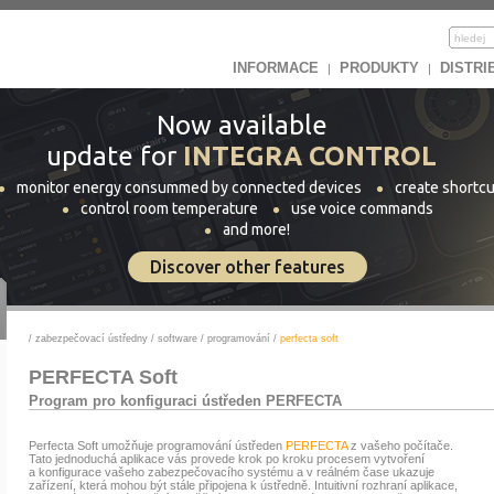
INFORMACE
PRODUKTY
DISTRI
|
|
Now available
update for
INTEGRA CONTROL
monitor energy consummed by connected devices
create shortcu
control room temperature
use voice commands
and more!
Discover other features
/
zabezpečovací ústředny
/
software
/
programování
/
perfecta soft
PERFECTA Soft
Program pro konfiguraci ústředen PERFECTA
Perfecta Soft umožňuje programování ústředen
PERFECTA
z vašeho počítače.
Tato jednoduchá aplikace vás provede krok po kroku procesem vytvoření
a konfigurace vašeho zabezpečovacího systému a v reálném čase ukazuje
zařízení, která mohou být stále připojena k ústředně. Intuitivní rozhraní aplikace,