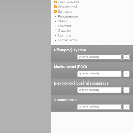
Zdroj napájení
Příslušenství
Software
Programování
Správa
Firmware
Ovladače
Nástroje
Editory fotek
Přístupový systém
vyberte produkty
Monitorování (PCO)
vyberte produkty
Elektronická požární signalizace
vyberte produkty
Automatizace
vyberte produkty