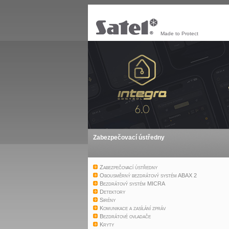
Made to Protect
Zabezpečovací ústředny
Zabezpečovací ústředny
Obousměrný bezdrátový systém ABAX 2
Bezdrátový systém MICRA
Detektory
Sirény
Komunikace a zasílání zpráv
Bezdrátové ovladače
Kryty