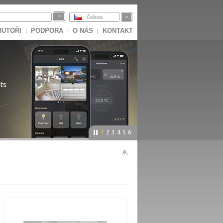
Čeština
BUTOŘI
PODPORA
O NÁS
KONTAKT
|
|
|
ts
1
2
3
4
5
6