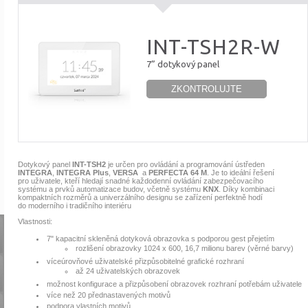
INT-TSH2R-W
7” dotykový panel
ZKONTROLUJTE
Dotykový panel
INT-TSH2
je určen pro ovládání a programování ústředen
INTEGRA
,
INTEGRA Plus
,
VERSA
a
PERFECTA 64 M
. Je to ideální řešení
pro uživatele, kteří hledají snadné každodenní ovládání zabezpečovacího
systému a prvků automatizace budov, včetně systému
KNX
. Díky kombinaci
kompaktních rozměrů a univerzálního designu se zařízení perfektně hodí
do moderního i tradičního interiéru
Vlastnosti:
7" kapacitní skleněná dotyková obrazovka s podporou gest přejetím
rozlišení obrazovky 1024 x 600, 16,7 milionu barev (věrné barvy)
víceúrovňové uživatelské přizpůsobitelné grafické rozhraní
až 24 uživatelských obrazovek
možnost konfigurace a přizpůsobení obrazovek rozhraní potřebám uživatele
více než 20 přednastavených motivů
podpora vlastních motivů