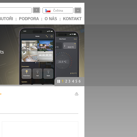
Čeština
BUTOŘI
PODPORA
O NÁS
KONTAKT
|
|
|
ts
1
2
3
4
5
6
-w