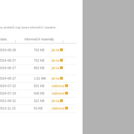
sy produktů mají pouze informační charakter.
 data
Informační materiály
 2024-08-28
762 KB
jdi na
 2024-08-27
752 KB
jdi na
 2024-08-27
952 KB
jdi na
 2024-08-27
1.81 MB
jdi na
 2024-07-22
501 KB
stáhnout
 2024-07-19
500 KB
stáhnout
 2021-08-31
321 KB
jdi na
 2013-11-15
53 KB
stáhnout