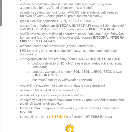
widgety pro ovládání panelu, ovládání zabezpečovacího systému
a automatizačních zařízení připojených k ústředně
ovládání systému pomocí funkcí MACRO, které aktivují celý řetězec
různých příkazů (včetně příkazů pro automatizaci budov)
rychlá aktivace poplachů TÍSEŇ, POŽÁR a POMOC
spolupráce s ústřednami
INTEGRA
(INTEGRA Firmware 1.20 nebo vyšší)
a
VERSA
(VERSA Firmware 1.10 nebo vyšší) a
PERFECTA 64 M
spořič obrazovky s možností zobrazení hodin, data, stavů systémových
komponent (zóny, dveře, východy) a teplot (pouze
INTEGRA
,
INTEGRA
Plus
a
PERFECTA 64 M
)
možnost zobrazení prezentace (funkce fotorámečku)
LED kontrolky informující o aktuálním stavu systému, umístěné nad
obrazovkou
2 programovatelné drátové zóny (pouze
INTEGRA
a
INTEGRA Plus
)
podpora detektorů NO a NC, stejně jako roletových a vibračních
detektorů;
podpora zakončení smyček EOL, 2EOL a 3EOL (3EOL pouze
u
INTEGRA Plus
);
nastavení hodnot vyvažovacích rezistorů
vestavěný piezoelektrický měnič pro akustickou signalizaci
nastavení hlasitosti akustické signalizace
nastavitelný jas obrazovky v režimu den/noc
vestavěný slot pro paměťovou kartu microSD (pro ukládání fotorámečků
a dalších tapet na obrazovku)
tamper kontakt reagující na otevření krytu nebo stržení z montážního
povrchu
k dispozici v bílém (
INT-TSH2-W
) a černém (
INT-TSH2-B
) krytu