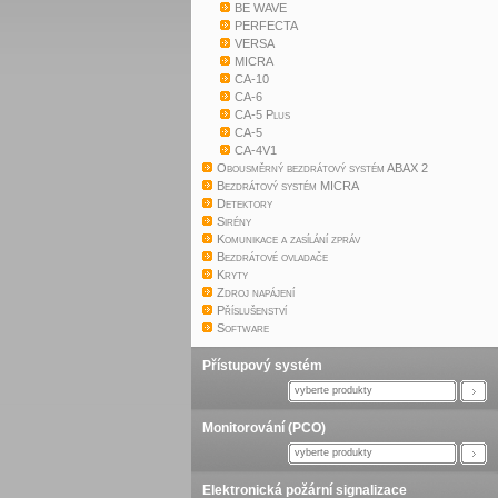
BE WAVE
PERFECTA
VERSA
MICRA
CA-10
CA-6
CA-5 Plus
CA-5
CA-4V1
Obousměrný bezdrátový systém ABAX 2
Bezdrátový systém MICRA
Detektory
Sirény
Komunikace a zasílání zpráv
Bezdrátové ovladače
Kryty
Zdroj napájení
Příslušenství
Software
Přístupový systém
vyberte produkty
Monitorování (PCO)
vyberte produkty
Elektronická požární signalizace