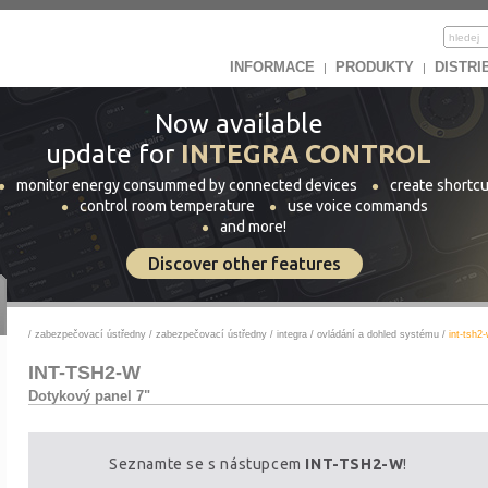
INFORMACE
PRODUKTY
DISTRI
|
|
Now available
update for
INTEGRA CONTROL
monitor energy consummed by connected devices
create shortcu
control room temperature
use voice commands
and more!
Discover other features
/
zabezpečovací ústředny
/
zabezpečovací ústředny
/
integra
/
ovládání a dohled systému
/
int-tsh2
INT-TSH2-W
Dotykový panel 7"
Seznamte se s nástupcem
INT-TSH2-W
!