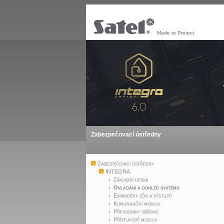
Made to Protect
Zabezpečovací ústředny
Zabezpečovací ústředny
INTEGRA
Základní deska
Ovládání a dohled systému
Expandéry zón a výstupů
Komunikační moduly
Převodníky sběrnic
Přístupové moduly