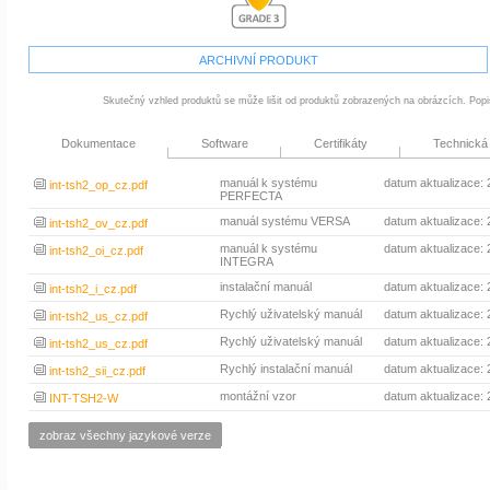
ARCHIVNÍ PRODUKT
Skutečný vzhled produktů se může lišit od produktů zobrazených na obrázcích. Popi
Dokumentace
Software
Certifikáty
Technická
manuál k systému
datum aktualizace:
int-tsh2_op_cz.pdf
PERFECTA
manuál systému VERSA
datum aktualizace:
int-tsh2_ov_cz.pdf
manuál k systému
datum aktualizace:
int-tsh2_oi_cz.pdf
INTEGRA
instalační manuál
datum aktualizace:
int-tsh2_i_cz.pdf
Rychlý uživatelský manuál
datum aktualizace:
int-tsh2_us_cz.pdf
Rychlý uživatelský manuál
datum aktualizace:
int-tsh2_us_cz.pdf
Rychlý instalační manuál
datum aktualizace:
int-tsh2_sii_cz.pdf
montážní vzor
datum aktualizace:
INT-TSH2-W
zobraz všechny jazykové verze