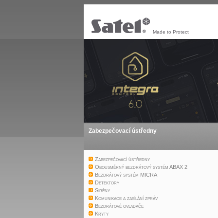
Made to Protect
Zabezpečovací ústředny
Zabezpečovací ústředny
Obousměrný bezdrátový systém ABAX 2
Bezdrátový systém MICRA
Detektory
Sirény
Komunikace a zasílání zpráv
Bezdrátové ovladače
Kryty