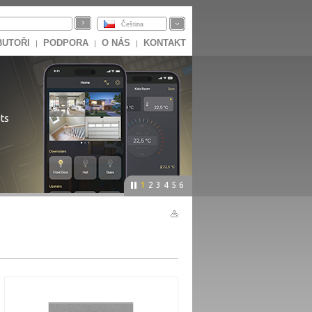
Čeština
BUTOŘI
PODPORA
O NÁS
KONTAKT
|
|
|
ts
1
2
3
4
5
6