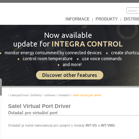
INFORMACE
PRODUKTY
DISTRI
|
|
Now available
update for
INTEGRA CONTROL
monitor energy consummed by connected devices
create shortcu
control room temperature
use voice commands
and more!
Discover other features
/
zabezpečovací ústředny
/
software
/
ovladače
/
satel virtual port driver
Satel Virtual Port Driver
Ovladač pro virtuální port
Ovladač je nutné nainstalovat pro spojení s moduly
INT-VG
a
INT-VMG
.