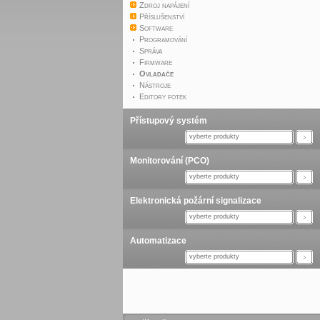
Zdroj napájení
Příslušenství
Software
Programování
Správa
Firmware
Ovladače
Nástroje
Editory fotek
Přístupový systém
vyberte produkty
Monitorování (PCO)
vyberte produkty
Elektronická požární signalizace
vyberte produkty
Automatizace
vyberte produkty