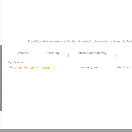
Skutečný vzhled produktů se může lišit od produktů zobrazených na obrázcích. Popi
Software
Produkty
Informační materiály
Vyber verzi:
vícejazyčný
datum ver
SATEL Virtual Port Driver 1.0