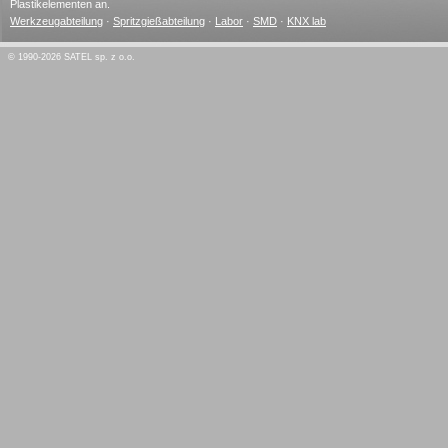
Plastikelementen an.
Werkzeugabteilung
·
Spritzgießabteilung
·
Labor
·
SMD
·
KNX lab
© 1990-2026 SATEL sp. z o.o.