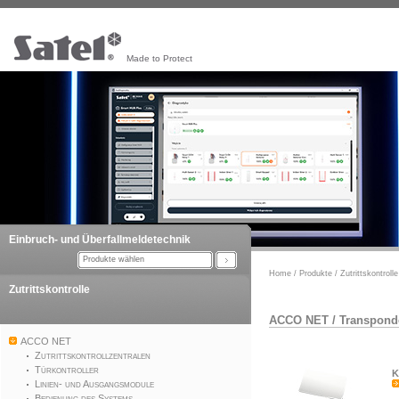
Made to Protect
Einbruch- und Überfallmeldetechnik
Produkte wählen
Home
/
Produkte
/
Zutrittskontrolle
Zutrittskontrolle
ACCO NET
/
Transpond
ACCO NET
Zutrittskontrollzentralen
Türkontroller
K
Linien- und Ausgangsmodule
Bedienung des Systems