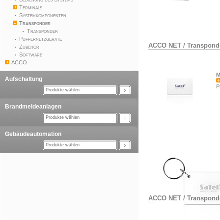
Terminals
Systemkomponenten
Transponder
Transponder
Puffernetzgeräte
ACCO NET
/
Transpond
Zubehör
Software
ACCO
M
Aufschaltung
P
Produkte wählen
Brandmeldeanlagen
Produkte wählen
Gebäudeautomation
Produkte wählen
ACCO NET
/
Transpond