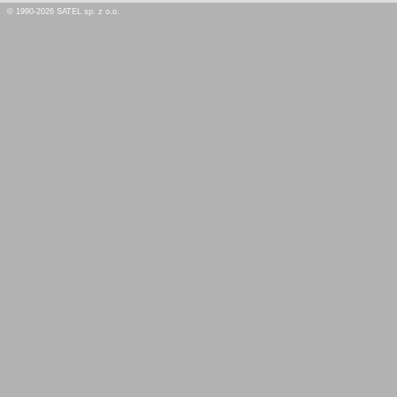
© 1990-2026 SATEL sp. z o.o.