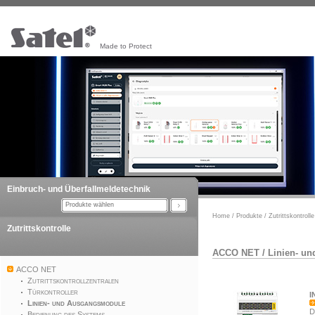
Made to Protect
Einbruch- und Überfallmeldetechnik
Produkte wählen
Home
/
Produkte
/
Zutrittskontrolle
Zutrittskontrolle
ACCO NET
/
Linien- u
ACCO NET
Zutrittskontrollzentralen
Türkontroller
I
Linien- und Ausgangsmodule
D
Bedienung des Systems