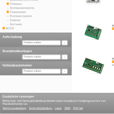
Terminals
Systemkomponenten
Transponder
Puffernetzgeräte
Zubehör
Software
I
ACCO
Aufschaltung
Produkte wählen
Brandmeldeanlagen
Produkte wählen
I
A
Gebäudeautomation
Produkte wählen
Zusätzliche Leistungen
Werkzeug- und Spritzgießabteilung bietetet einen komplexen Fertigungsservice von
Plastikelementen an.
Werkzeugabteilung
·
Spritzgießabteilung
·
Labor
·
SMD
·
KNX lab