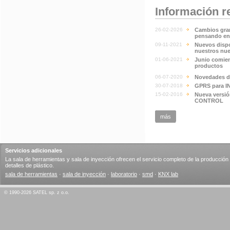
Información r
26-02-2026
Cambios gra
pensando en 
09-11-2021
Nuevos disp
nuestros nu
01-06-2021
Junio comie
productos
06-07-2020
Novedades de
30-07-2018
GPRS para I
15-02-2016
Nueva versió
CONTROL
más
Servicios adicionales
La sala de herramientas y sala de inyección ofrecen el servicio completo de la producción
detalles de plástico.
sala de herramientas
·
sala de inyección
·
laboratorio
·
smd
·
KNX lab
© 1990-2026 SATEL sp. z o.o.