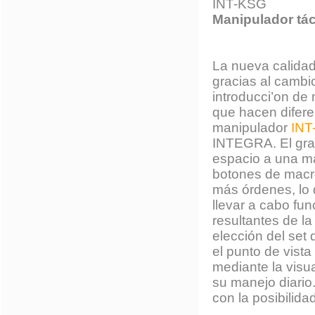
INT-KSG
Manipulador táct
La nueva calidad
gracias al cambio
introducci’on de 
que hacen difere
manipulador
INT
INTEGRA. El gran
espacio a una ma
botones de macro
más órdenes, lo 
llevar a cabo fu
resultantes de la
elección del set 
el punto de vista
mediante la visua
su manejo diario
con la posibilida