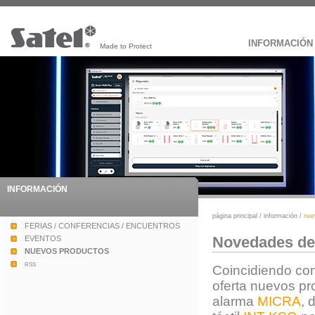
INFORMACIÓN
Made to Protect
INFORMACIÓN
página principal
/
información
/
nue
FERIAS / CONFERENCIAS / ENCUENTROS
Novedades de 
EVENTOS
NUEVOS PRODUCTOS
rss
Coincidiendo con
oferta nuevos pr
alarma
MICRA
, 