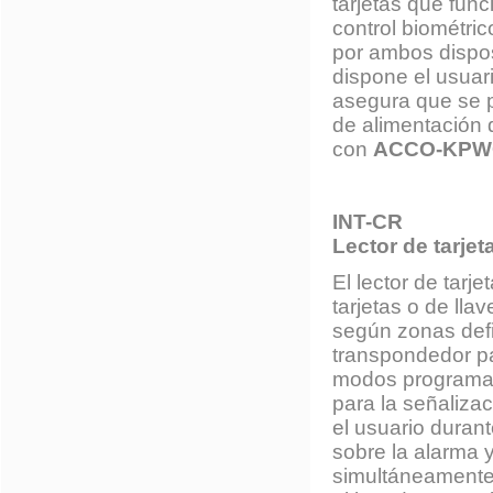
tarjetas que fun
control biométric
por ambos dispos
dispone el usuar
asegura que se p
de alimentación 
con
ACCO-KPW
INT-CR
Lector de tarje
El lector de tar
tarjetas o de ll
según zonas defin
transpondedor p
modos programab
para la señaliza
el usuario durant
sobre la alarma 
simultáneamente