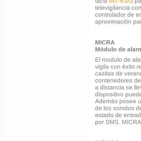
táctil
INT-KSG
pa
televigilancia c
controlador de en
aproximación pa
MICRA
Módulo de ala
El modulo de al
vigila con éxito
casitas de veran
contenedores de 
a distancia se l
dispositivo pue
Además posee una
de los sonidos de
estado de entrad
por SMS. MICRA e