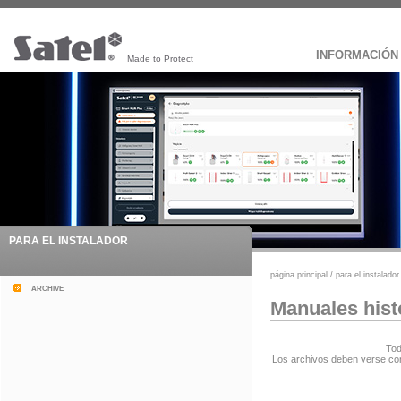
INFORMACIÓN
Made to Protect
PARA EL INSTALADOR
página principal
/
para el instalador
archive
Manuales hist
Tod
Los archivos deben verse co