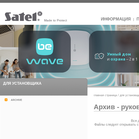
ИНФОРМАЦИЯ
|
Made to Protect
Умный дом
и
охрана
– 2 в 1
ДЛЯ УСТАНОВЩИКА
главная страница
/
для установщ
archive
Архив - руко
Вся 
Файлы следует открывать 