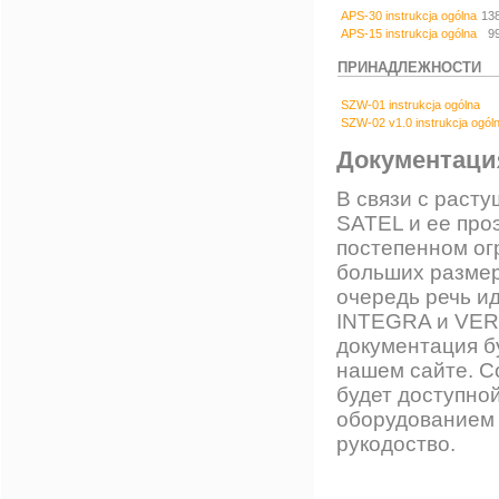
APS-30 instrukcja ogólna
13
APS-15 instrukcja ogólna
9
ПРИНАДЛЕЖНОСТИ
SZW-01 instrukcja ogólna
SZW-02 v1.0 instrukcja ogól
Документаци
В связи с раст
SATEL
и ее про
постепенном ог
больших размер
очередь речь ид
INTEGRA
и
VERS
документация б
нашем сайте. С
будет доступной
оборудованием 
рукодоство.