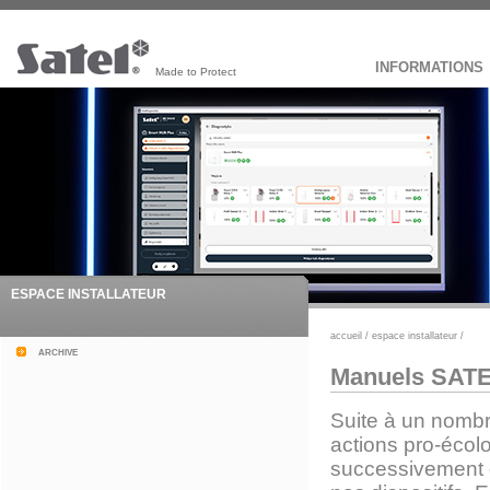
INFORMATIONS
Made to Protect
ESPACE INSTALLATEUR
accueil
/
espace installateur
/
archive
Manuels SAT
Suite à un nombre
actions pro-écolo
successivement d