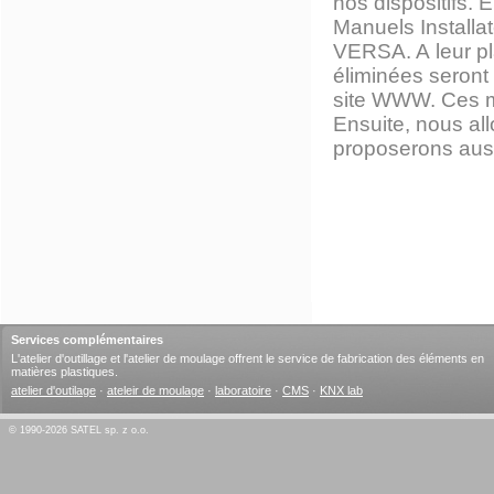
nos dispositifs. 
Manuels Installa
VERSA. A leur pl
éliminées seront
site WWW. Ces mo
Ensuite, nous all
proposerons auss
Services complémentaires
L'atelier d'outillage et l'atelier de moulage offrent le service de fabrication des éléments en
matières plastiques.
atelier d'outilage
·
ateleir de moulage
·
laboratoire
·
CMS
·
KNX lab
© 1990-2026 SATEL sp. z o.o.