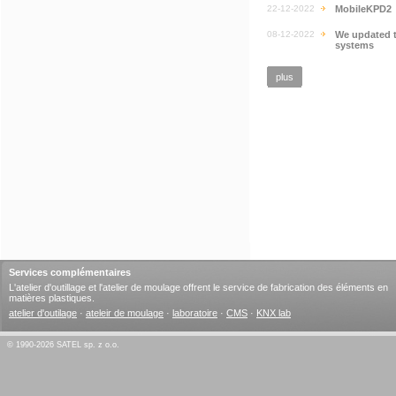
22-12-2022
MobileKPD2
08-12-2022
We updated 
systems
plus
Services complémentaires
L'atelier d'outillage et l'atelier de moulage offrent le service de fabrication des éléments en
matières plastiques.
atelier d'outilage
·
ateleir de moulage
·
laboratoire
·
CMS
·
KNX lab
© 1990-2026 SATEL sp. z o.o.