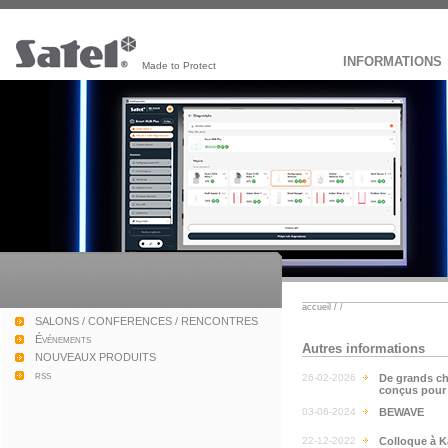
INFORMATIONS
Made to Protect
accueil
/
/
SALONS / CONFERENCES / RENCONTRES
Événements
Autres informations
NOUVEAUX PRODUITS
rss
26-02-2026
De grands c
conçus pour l
03-06-2024
BEWAVE
22-12-2022
Colloque à K