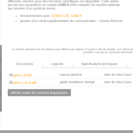
différents chemins pour des fonctions spécifiques est disponible. Cette option
permet aux paramètres du module
GSM-X
d’être adaptés de manière optimale
aux besoins d’un système donné.
fonctionnement avec:
GSM-X LTE
,
GSM-X
gestion d’un canal supplémentaire de communication – réseau Ethernet
Le produit présenté sur les photos peut différer par rapport à l'aspect réel du produit. Les informa
produits n'ont qu'un caractère informatif
Documents
Logiciels
Spécifications techniques
manuel général
date de mise à jour
gsm-x_fr.pdf
guide installateur abrégé
date de mise à jour
gsm-x_sii_fr.pdf
afficher toutes les versions linguistiques