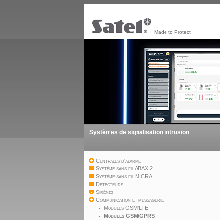
Made to Protect
Systèmes de signalisation intrusion
Centrales d'alarme
Système sans fil ABAX 2
Système sans fil MICRA
Détecteurs
Sirènes
Communication et messagerie
Modules GSM/LTE
Modules GSM/GPRS