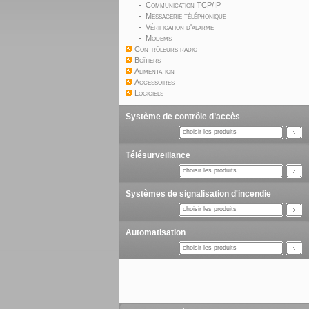
Communication TCP/IP
Messagerie téléphonique
Vérification d'alarme
Modems
Contrôleurs radio
Boîtiers
Alimentation
Accessoires
Logiciels
Système de contrôle d’accès
choisir les produits
Télésurveillance
choisir les produits
Systèmes de signalisation d'incendie
choisir les produits
Automatisation
choisir les produits