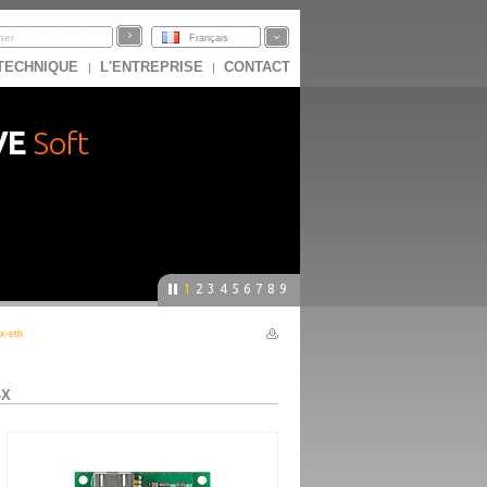
Français
 TECHNIQUE
L'ENTREPRISE
CONTACT
|
|
VE
Soft
1
2
3
4
5
6
7
8
9
x-eth
-X