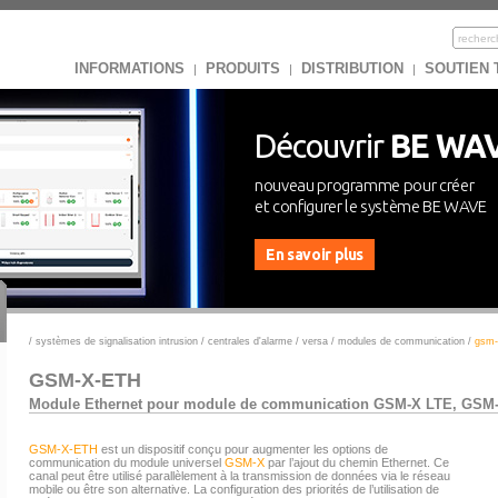
INFORMATIONS
PRODUITS
DISTRIBUTION
SOUTIEN
|
|
|
Découvrir
BE WA
nouveau programme pour créer
et configurer le système BE WAVE
En savoir plus
/
systèmes de signalisation intrusion
/
centrales d'alarme
/
versa
/
modules de communication
/
gsm-
GSM-X-ETH
Module Ethernet pour module de communication GSM-X LTE, GSM
GSM-X-ETH
est un dispositif conçu pour augmenter les options de
communication du module universel
GSM-X
par l’ajout du chemin Ethernet. Ce
canal peut être utilisé parallèlement à la transmission de données via le réseau
mobile ou être son alternative. La configuration des priorités de l’utilisation de