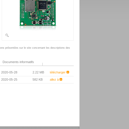
tions présentées sur le site concernant les descriptions des
.
Documents informatifs
 : 2020-05-28
2.22 MB
télécharger
 : 2020-05-25
582 KB
allez à