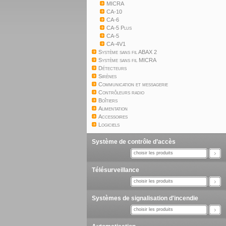
MICRA
CA-10
CA-6
CA-5 Plus
CA-5
CA-4V1
Système sans fil ABAX 2
Système sans fil MICRA
Détecteurs
Sirènes
Communication et messagerie
Contrôleurs radio
Boîtiers
Alimentation
Accessoires
Logiciels
Système de contrôle d’accès
choisir les produits
Télésurveillance
choisir les produits
Systèmes de signalisation d'incendie
choisir les produits