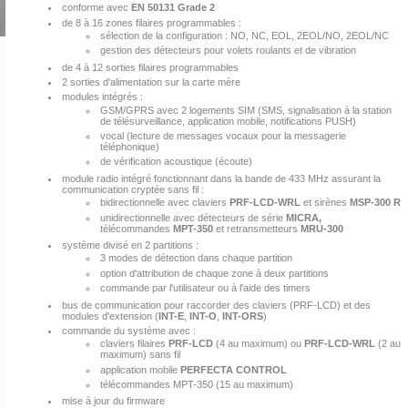
conforme avec
EN 50131 Grade 2
de 8 à 16 zones filaires programmables :
sélection de la configuration : NO, NC, EOL, 2EOL/NO, 2EOL/NC
gestion des détecteurs pour volets roulants et de vibration
de 4 à 12 sorties filaires programmables
2 sorties d'alimentation sur la carte mère
modules intégrés :
GSM/GPRS avec 2 logements SIM (SMS, signalisation à la station
de télésurveillance, application mobile, notifications PUSH)
vocal (lecture de messages vocaux pour la messagerie
téléphonique)
de vérification acoustique (écoute)
module radio intégré fonctionnant dans la bande de 433 MHz assurant la
communication cryptée sans fil :
bidirectionnelle avec claviers
PRF-LCD-WRL
et sirènes
MSP-300 R
unidirectionnelle avec détecteurs de série
MICRA,
télécommandes
MPT-350
et retransmetteurs
MRU-300
système divisé en 2 partitions :
3 modes de détection dans chaque partition
option d'attribution de chaque zone à deux partitions
commande par l'utilisateur ou à l'aide des timers
bus de communication pour raccorder des claviers (PRF-LCD) et des
modules d'extension (
INT-E
,
INT-O
,
INT-ORS
)
commande du système avec :
claviers filaires
PRF-LCD
(4 au maximum) ou
PRF-LCD-WRL
(2 au
maximum)
sans fil
application mobile
PERFECTA CONTROL
télécommandes MPT-350 (15 au maximum)
mise à jour du firmware