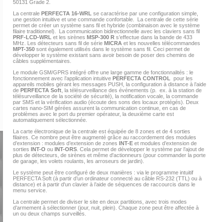
50131 Grade 2.
La centrale
PERFECTA 16-WRL
se caractérise par une configuration simple,
une gestion intuitive et une commande confortable. La centrale de cette série
permet de créer un système sans fil et hybride (combinaison avec le système
filaire traditionnel). La communication bidirectionnelle avec les claviers sans fil
PRF-LCD-WRL
et les sirènes
MSP-300 R
s’effectue dans la bande de 433
MHz. Les détecteurs sans fil de série
MICRA
et les nouvelles télécommandes
MPT-350
sont également utilisés dans le système sans fil. Ceci permet de
développer le système existant sans avoir besoin de poser des chemins de
câbles supplémentaires.
Le module GSM/GPRS intégré offre une large gamme de fonctionnalités : le
fonctionnement avec l’application intuitive
PERFECTA CONTROL
pour les
appareils mobiles gérant les messages PUSH, la configuration à distance à l’aide
de
PERFECTA Soft
, la télésurveillance des événements (p. ex. à la station de
télésurveillance de la société de sécurité), la notification vocale, la commande
par SMS et la vérification audio (écoute des sons des locaux protégés). Deux
cartes nano-SIM gérées assurent la communication continue, en cas de
problèmes avec le port du premier opérateur, la deuxième carte est
automatiquement sélectionnée.
La carte électronique de la centrale est équipée de 8 zones et de 4 sorties
filaires. Ce nombre peut être augmenté grâce au raccordement des modules
d’extension : modules d’extension de zones
INT-E
et modules d’extension de
sorties
INT-O
ou
INT-ORS
. Cela permet de développer le système par l’ajout de
plus de détecteurs, de sirènes et même d'actionneurs (pour commander la porte
de garage, les volets roulants, les arroseurs de jardin).
Le système peut être configuré de deux manières : via le programme intuitif
PERFECTA Soft (à partir d’un ordinateur connecté au câble RS-232 (TTL) ou à
distance) et à partir d'un clavier à l’aide de séquences de raccourcis dans le
menu service.
La centrale permet de diviser le site en deux partitions, avec trois modes
d’armement à sélectionner (jour, nuit, plein). Chaque zone peut être affectée à
un ou deux champs surveillés.