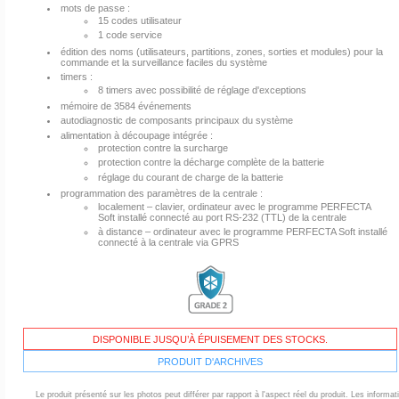
mots de passe :
15 codes utilisateur
1 code service
édition des noms (utilisateurs, partitions, zones, sorties et modules) pour la
commande et la surveillance faciles du système
timers :
8 timers avec possibilité de réglage d'exceptions
mémoire de 3584 événements
autodiagnostic de composants principaux du système
alimentation à découpage intégrée :
protection contre la surcharge
protection contre la décharge complète de la batterie
réglage du courant de charge de la batterie
programmation des paramètres de la centrale :
localement ‒ clavier, ordinateur avec le programme PERFECTA
Soft installé connecté au port RS‑232 (TTL) de la centrale
à distance ‒ ordinateur avec le programme PERFECTA Soft installé
connecté à la centrale via GPRS
DISPONIBLE JUSQU’À ÉPUISEMENT DES STOCKS.
PRODUIT D'ARCHIVES
Le produit présenté sur les photos peut différer par rapport à l'aspect réel du produit. Les informa