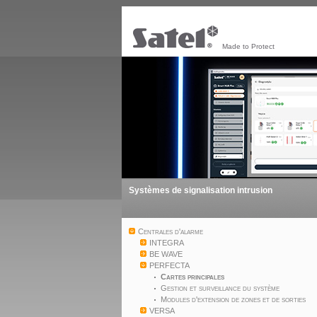
Made to Protect
Systèmes de signalisation intrusion
Centrales d'alarme
INTEGRA
BE WAVE
PERFECTA
Cartes principales
Gestion et surveillance du système
Modules d'extension de zones et de sorties
VERSA