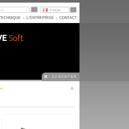
Français
 TECHNIQUE
L'ENTREPRISE
CONTACT
|
|
VE
Soft
1
2
3
4
5
6
7
8
9
wrl