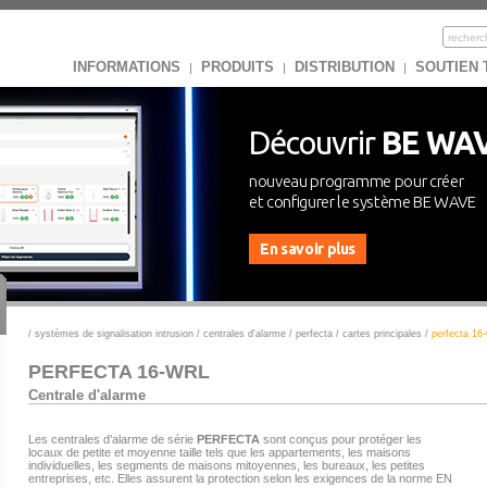
INFORMATIONS
PRODUITS
DISTRIBUTION
SOUTIEN
|
|
|
Découvrir
BE WA
nouveau programme pour créer
et configurer le système BE WAVE
En savoir plus
/
systèmes de signalisation intrusion
/
centrales d'alarme
/
perfecta
/
cartes principales
/
perfecta 16-
PERFECTA 16-WRL
Centrale d'alarme
Les centrales d’alarme de série
PERFECTA
sont conçus pour protéger les
locaux de petite et moyenne taille tels que les appartements, les maisons
individuelles, les segments de maisons mitoyennes, les bureaux, les petites
entreprises, etc. Elles assurent la protection selon les exigences de la norme EN