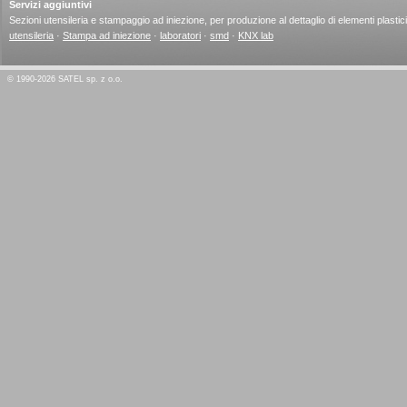
Servizi aggiuntivi
Sezioni utensileria e stampaggio ad iniezione, per produzione al dettaglio di elementi plastici
utensileria
·
Stampa ad iniezione
·
laboratori
·
smd
·
KNX lab
© 1990-2026 SATEL sp. z o.o.