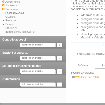
Il menu trasparente rende 
Alimentazione
intuitiva. Consente inoltre 
Accessori
trasmissioni ricevute che n
Programmi
soddisfano determinati crite
Programmazione
Windows 98/ME/20
Gestione
configurazione del
Firmware
configurazione degl
Driver
collegamento con i
Strumenti
232
Editor di foto per desktop
Nota: Il programma 
Macchina Virtuale
Controllo accessi
seleziona un prodotto
Stazioni di vigilanza
Il reale aspetto dei prodotti
seleziona un prodotto
Software
Pr
Sistemi di rivelazione incendi
seleziona un prodotto
Scegli una versione:
SMET-256 Soft 3.0.0
Automazione
seleziona un prodotto