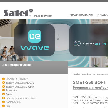
INFORMAZIONE
PRODO
|
Made to Protect
Sistema
ALL-IN
Sistemi antintrusione
/
sistemi antintrusione
/
programmi
Centrali di Allarme
SMET-256 SOFT
Sistema wireless ABAX 2
Sistema wireless MICRA
Programma di configur
Rilevatori
Sirene
SMET-256 SOFT è un progr
Comunicazione e messaggi
impostazioni e il funzionam
Radiocomandi
SMET-256 in formati telefon
Box