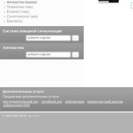
Аппаратное решение
Телефонные платы
Ethernet платы
Синоптическое табло
Комплекты
Система пожарной сигнализации
выберите изделие
Автоматика
выберите изделие
Дополнительные услуги
Предлагаем дополнительные услуги:
инструментальный цех
·
литейный цех
·
лаборатория
·
поверхностный монтаж
·
лаборатория KNX
© 1990-2026 SATEL sp. z o.o.