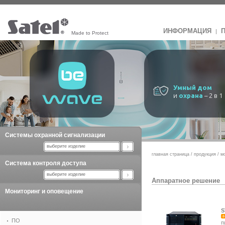
ИНФОРМАЦИЯ
|
Made to Protect
Умный дом
и
охрана
– 2 в 1
Системы охранной сигнализации
выберите изделие
главная страница
/
продукция
/
м
Система контроля доступа
выберите изделие
Аппаратное решение
Мониторинг и оповещение
S
ПО
п