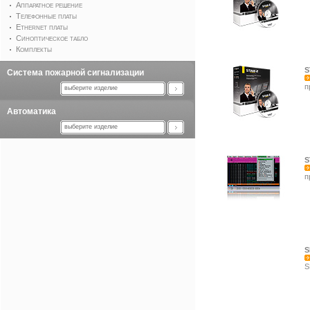
Аппаратное решение
Телефонные платы
Ethernet платы
Синоптическое табло
Комплекты
S
Система пожарной сигнализации
п
выберите изделие
Автоматика
выберите изделие
S
п
S
S