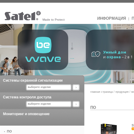
ИНФОРМАЦИЯ
|
Made to Protect
Умный дом
и
охрана
– 2 в 1
Системы охранной сигнализации
выберите изделие
главная страница
/
продукция
/
м
Система контроля доступа
выберите изделие
ПО
Мониторинг и оповещение
S
ПО