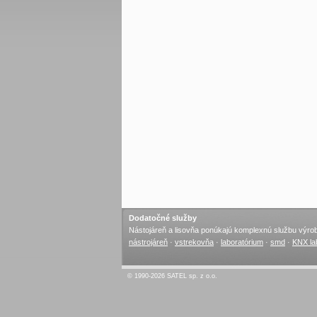
Dodatočné služby
Nástojáreň a lisovňa ponúkajú komplexnú službu výrob
nástrojáreň
·
vstrekovňa
·
laboratórium
·
smd
·
KNX la
© 1990-2026 SATEL sp. z o.o.