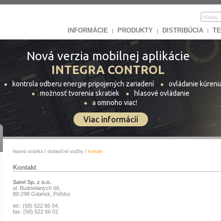
INFORMÁCIE
PRODUKTY
DISTRIBÚCIA
TE
|
|
|
Nová verzia mobilnej aplikácie
INTEGRA CONTROL
kontrola odberu energie pripojených zariadení
ovládanie kúreni
možnosť tvorenia skratiek
hlasové ovládanie
a omnoho viac!
Viac informácií
hlavná stránka
/
dodatočné služby
/
kontakt
Kontakt
Satel Sp. z o.o.
ul. Budowlanych 66,
80-298 Gdańsk, Poľsko
tel.: (58) 522 66 04,
fax: (58) 522 66 01