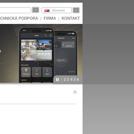
Slovenský
CHNICKÁ PODPORA
FIRMA
KONTAKT
|
|
a
1
2
3
4
5
6