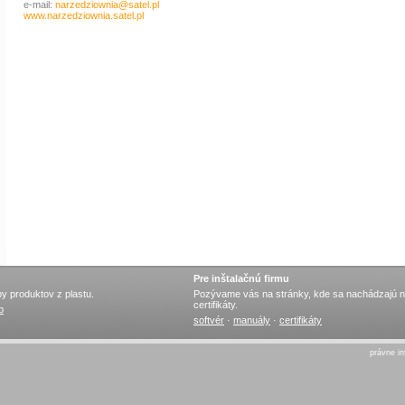
e-mail:
narzedziownia@satel.pl
www.narzedziownia.satel.pl
Pre inštalačnú firmu
y produktov z plastu.
Pozývame vás na stránky, kde sa nachádzajú na
certifikáty.
b
softvér
·
manuály
·
certifikáty
právne i