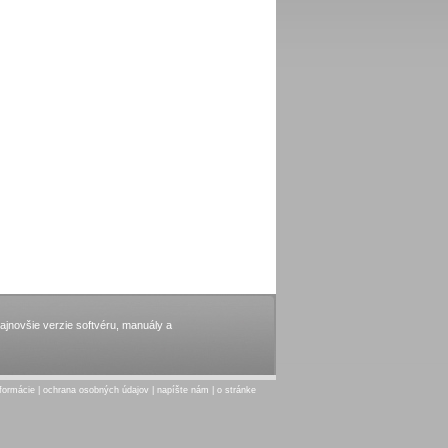
jnovšie verzie softvéru, manuály a
nformácie
|
ochrana osobných údajov
|
napíšte nám
|
o stránke