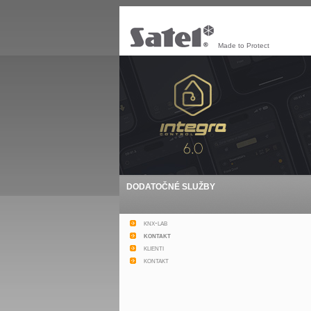
Made to Protect
DODATOČNÉ SLUŽBY
knx-lab
kontakt
klienti
kontakt