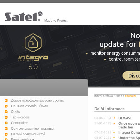
Made to Protect
No
update for
monitor energy consumm
control room t
Disc
hlavní stránka
/
firma
/
edusatel
Zásady uchovávání souborů cookies
Ochrana osobních údajů
Další informace
O nás
Technologie
03-06-2024
BEWAVE
Certifikáty
31-01-2023
Once upon a 
trade fair
Ochrana životního prostředí
07-12-2022
Integra Contr
Firemní dobrovolnictví
08-07-2022
Under the Sp
Propagační film