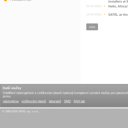
installers a
23-05-2022
Hello, Africa
19-04-2022
SATEL at th
více
Další služby
Oddělení nástrojařské a vstřikování plastů nabízejí komplexní výrobní služby pro plastové
prvky
nástrojárna
·
vstřikování plastů
·
laboratoř
·
SMD
·
KNX lab
© 1990-2026 SATEL sp. z o.o.