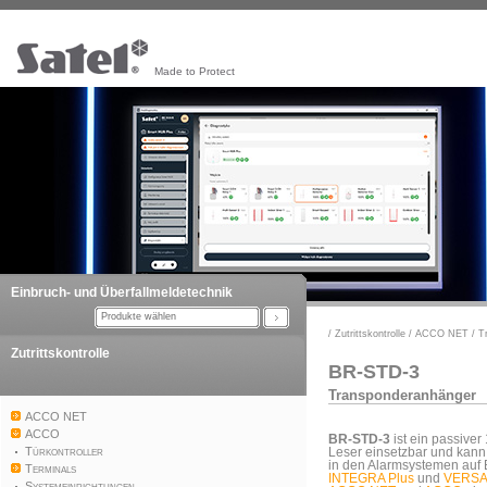
Made to Protect
Einbruch- und Überfallmeldetechnik
Produkte wählen
/
Zutrittskontrolle
/
ACCO NET
/
T
Zutrittskontrolle
BR-STD-3
Transponderanhänger
ACCO NET
ACCO
BR-STD-3
ist ein passiver
Türkontroller
Leser einsetzbar und kann 
in den Alarmsystemen auf 
Terminals
INTEGRA Plus
und
VERSA
Systemeinrichtungen