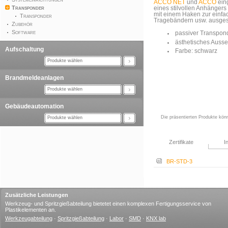
ACCO NET
und
ACCO
eing
Transponder
eines stilvollen Anhängers
mit einem Haken zur einfa
Transponder
Tragebändern usw. ausgest
Zubehör
Software
passiver Transpon
ästhetisches Auss
Aufschaltung
Farbe: schwarz
Produkte wählen
Brandmeldeanlagen
Produkte wählen
Gebäudeautomation
Die präsentierten Produkte kön
Produkte wählen
Zertifikate
I
BR-STD-3
Zusätzliche Leistungen
Werkzeug- und Spritzgießabteilung bietetet einen komplexen Fertigungsservice von
Plastikelementen an.
Werkzeugabteilung
·
Spritzgießabteilung
·
Labor
·
SMD
·
KNX lab