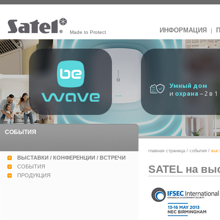
ИНФОРМАЦИЯ
|
Made to Protect
Умный дом
и
охрана
– 2 в 1
СОБЫТИЯ
главная страница
/
события
/
выс
ВЫСТАВКИ / КОНФЕРЕНЦИИ / ВСТРЕЧИ
SATEL на выс
СОБЫТИЯ
ПРОДУКЦИЯ