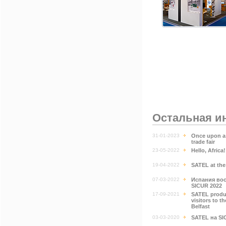
Остальная и
31-01-2023
Once upon a 
trade fair
23-05-2022
Hello, Africa
19-04-2022
SATEL at th
07-03-2022
Испания вос
SICUR 2022
17-09-2021
SATEL produc
visitors to 
Belfast
03-03-2020
SATEL на SI