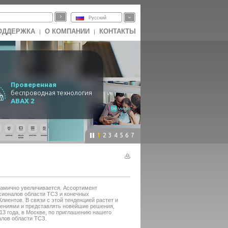
Русский
ОДДЕРЖКА
О КОМПАНИИ
КОНТАКТЫ
|
|
Проверенная
беспроводная технология
ABAX 2
1
2
3
4
5
6
7
инамично увеличивается. Ассортимент
сионалов области ТСЗ и конечных
лиентов. В связи с этой тенденцией растет и
ениями и представлять новейшие решения,
13 года, в Москве, по приглашению нашего
лов области ТСЗ.