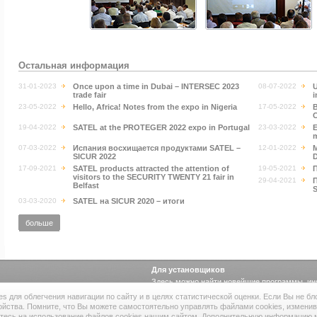
Остальная информация
31-01-2023
Once upon a time in Dubai – INTERSEC 2023
08-07-2022
U
trade fair
i
23-05-2022
Hello, Africa! Notes from the expo in Nigeria
17-05-2022
C
19-04-2022
SATEL at the PROTEGER 2022 expo in Portugal
23-03-2022
E
m
07-03-2022
Испания восхищается продуктами SATEL –
12-01-2022
M
SICUR 2022
17-09-2021
SATEL products attracted the attention of
19-05-2021
visitors to the SECURITY TWENTY 21 fair in
29-04-2021
П
Belfast
03-03-2020
SATEL на SICUR 2020 – итоги
больше
Для установщиков
Здесь можно найти новейшие программы, ин
ия
·
поверхностный монтаж
·
программы
·
руководства
·
сертификаты
ies для облегчения навигации по сайту и в целях статистической оценки. Если Вы не б
ойства. Помните, что Вы можете самостоятельно управлять файлами cookies, изменив
тесь на использование файлов cookies нашим сайтом. Дополнительную информацию м