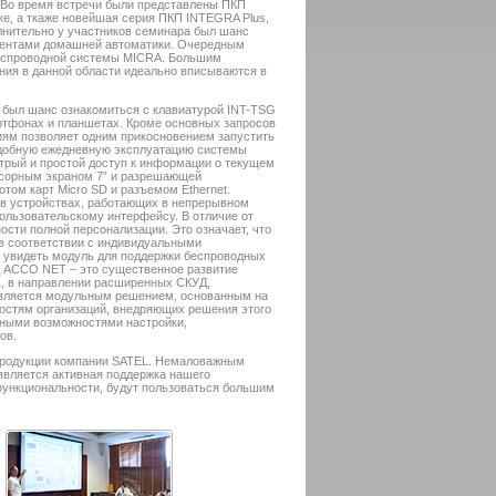
Во время встречи были представлены ПКП
е, а ткаже новейшая серия ПКП INTEGRA Plus,
нительно у участников семинара был шанс
ментами домашней автоматики. Очередным
беспроводной системы MICRA. Большим
ия в данной области идеально вписываются в
й был шанс ознакомиться с клавиатурой INT-TSG
артфонах и планшетах. Кроме основных запросов
ям позволяет одним прикосновением запустить
удобную ежедневную эксплуатацию системы
стрый и простой доступ к информации о текущем
нсорным экраном 7” и разрешающей
том карт Micro SD и разъемом Ethernet.
 в устройствах, работающих в непрерывном
ользовательскому интерфейсу. В отличие от
сти полной персонализации. Это означает, что
 в соответствии с индивидуальными
е увидеть модуль для поддержки беспроводных
Д ACCO NET – это существенное развитие
, в направлении расширенных СКУД,
является модульным решением, основанным на
ностям организаций, внедряющих решения этого
енными возможностями настройки,
ов.
 продукции компании SATEL. Немаловажным
является активная поддержка нашего
функциональности, будут пользоваться большим