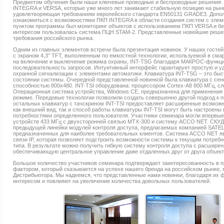
Предметом обучения были наши ключевые проводные и беспроводные решения. 
INTEGRA и VERSA, которые уже много лет занимают стабильную позицию на рынк
удовлетворяющая требованиям европейского стандарта EN50131 GRADE3. Допол
ознакомиться с возможностями ПКП INTEGRA в области создания систем с эле
пунктом программы был мониторинг объектов с использованием ПКП VERSA и 
интересом пользовалась система ПЦН STAM-2. Представленные новейшие решен
требования российского рынка.
Одним из главных элементов встречи была презентация новинок. У наших госте
с экраном 4,3” TFT, выполненным по емкостной технологии, используемой в см
на включение и выключение режима охраны, INT-TSG благодаря МАКРОС-функци
последовательность запросов. Интуитивный интерфейс гарантирует простую и 
охранной сигнализации с элементами автоматики. Клавиатура INT-TSG – это бы
состоянии системы. Очередной представленной новинкой была клавиатура с се
способностью 800x480. INT-TSI оборудована: процессором Cortex-A8 800 МГц, сло
Операционная система устройства, Windows CE, предназначена для применения
режиме. Передовые технологии позволили создать совершенно другой подход к п
остальных клавиатур с тачскрином INT-TSI предоставляет расширенные возможно
как внешний вид, так и способ работы клавиатуры INT-TSI могут быть настроены
потребностями определенного пользователя. Участники семинара могли впервы
устройств 433 МГц с двухсторонней связью MTX-300 и систему ACCO NET. СКУ
предыдущей линейки модулей контроля доступа, предлагаемых компанией SATEL
предназначенных для наиболее требовательных клиентов. Система ACCO NET 
связи IP, которая позволяет подстроить возможности системы к текущим потреб
типа. В результате можно получить гибкую систему контроля доступа с расшир
обеспечивающую центральное управление даже отдаленных друг от друга объект
Большое количество участников семинара подтверждает заинтересованность в
фактором, который сказывается на успехе нашего бренда на российском рынке, 
Дистрибьютора. Мы надеемся, что представленные нами новинки, благодаря их 
интересом и повлияют на увеличение количества довольных пользователей.