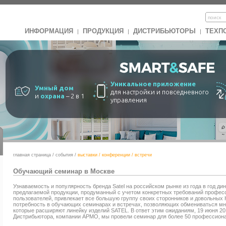
ИНФОРМАЦИЯ
ПРОДУКЦИЯ
ДИСТРИБЬЮТОРЫ
ТЕХП
|
|
|
Уникальное приложение
Умный дом
для настройки и повседневного
и
охрана
– 2 в 1
управления
главная страница
/
события
/
выставки / конференции / встречи
Обучающий семинар в Москве
Узнаваемость и популярность бренда Satel на российском рынке из года в год д
предлагаемой продукции, продуманный с учетом конкретных требований профес
пользователей, привлекает все большую группу своих сторонников и довольных К
потребность в обучающих семинарах и встречах, позволяющих обмениваться мн
которые расширяют линейку изделий SATEL. В ответ этим ожиданиям, 19 июня 20
Дистрибьютора, компании АРМО, мы провели семинар для более 50 профессиона