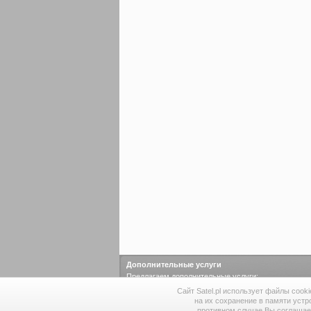
Дополнительные услуги
Предлагаем дополнительные услуги:
инструментальный цех
·
литейный цех
·
лаборатор
Сайт Satel.pl использует файлы cook
лаборатория KNX
на их сохранение в памяти устр
противном случае Вы соглашае