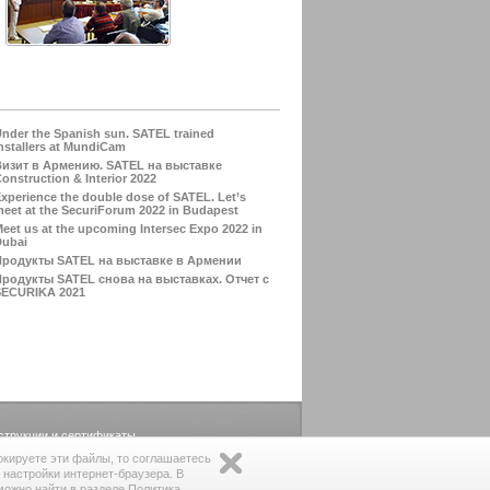
nder the Spanish sun. SATEL trained
nstallers at MundiCam
Визит в Армению. SATEL на выставке
onstruction & Interior 2022
xperience the double dose of SATEL. Let’s
eet at the SecuriForum 2022 in Budapest
eet us at the upcoming Intersec Expo 2022 in
Dubai
Продукты SATEL на выставке в Армении
родукты SATEL снова на выставках. Отчет с
SECURIKA 2021
струкции и сертификаты.
локируете эти файлы, то соглашаетесь
 настройки интернет-браузера. В
ожно найти в разделе Политика