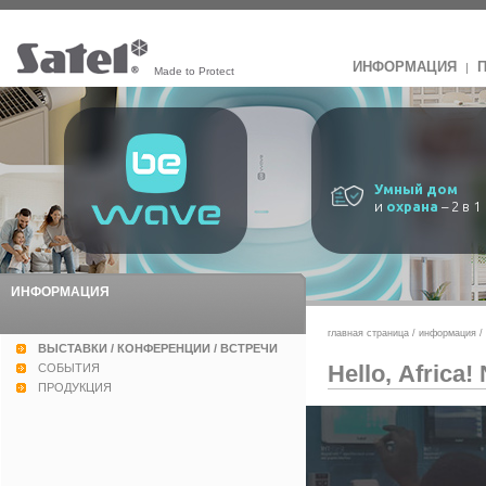
ИНФОРМАЦИЯ
|
Made to Protect
Умный дом
и
охрана
– 2 в 1
ИНФОРМАЦИЯ
главная страница
/
информация
/
ВЫСТАВКИ / КОНФЕРЕНЦИИ / ВСТРЕЧИ
Hello, Africa!
СОБЫТИЯ
ПРОДУКЦИЯ