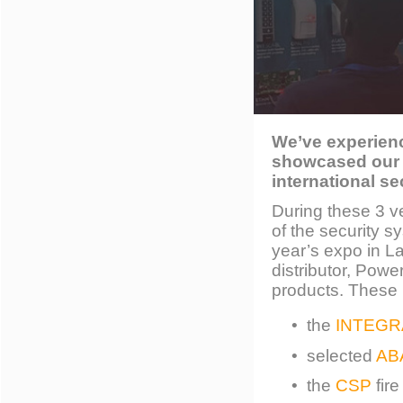
We’ve experienc
showcased our p
international se
During these 3 v
of the security s
year’s expo in L
distributor, Pow
products. These 
• the
INTEGR
• selected
AB
• the
CSP
fir